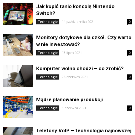
Jak kupić tanio konsolę Nintendo
Switch?
14 października 2021
Technologie
0
Monitory dotykowe dla szkół. Czy warto
w nie inwestować?
13 lipca 2021
Technologie
0
Komputer wolno chodzi – co zrobić?
26 czerwca 2021
Technologie
0
Mądre planowanie produkcji
8 czerwca 2021
Technologie
0
Telefony VoIP – technologia najnowszej