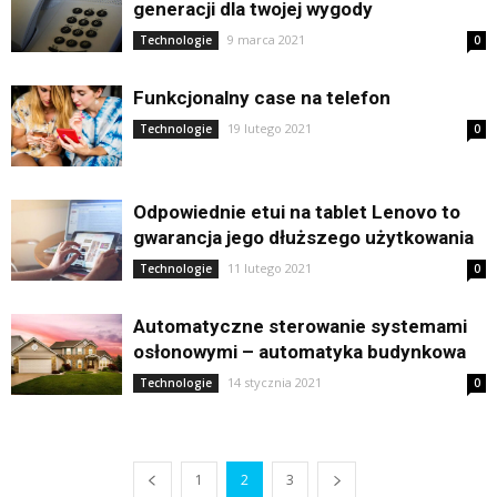
generacji dla twojej wygody
9 marca 2021
Technologie
0
Funkcjonalny case na telefon
19 lutego 2021
Technologie
0
Odpowiednie etui na tablet Lenovo to
gwarancja jego dłuższego użytkowania
11 lutego 2021
Technologie
0
Automatyczne sterowanie systemami
osłonowymi – automatyka budynkowa
14 stycznia 2021
Technologie
0
1
2
3