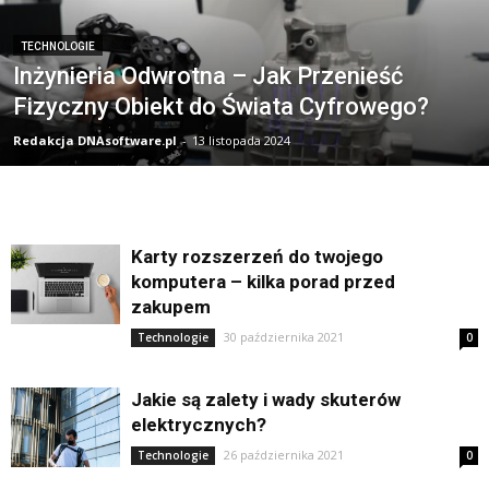
TECHNOLOGIE
Inżynieria Odwrotna – Jak Przenieść
Fizyczny Obiekt do Świata Cyfrowego?
Redakcja DNAsoftware.pl
-
13 listopada 2024
Karty rozszerzeń do twojego
komputera – kilka porad przed
zakupem
30 października 2021
Technologie
0
Jakie są zalety i wady skuterów
elektrycznych?
26 października 2021
Technologie
0