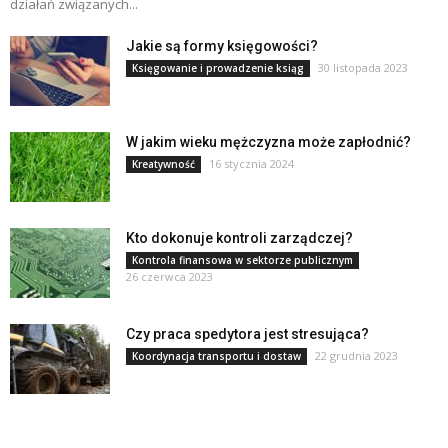
działań związanych...
Jakie są formy księgowości?
30 listopada 2023
Księgowanie i prowadzenie ksiąg
W jakim wieku mężczyzna może zapłodnić?
16 stycznia 2024
Kreatywność
Kto dokonuje kontroli zarządczej?
Kontrola finansowa w sektorze publicznym
26 czerwca 2023
Czy praca spedytora jest stresująca?
22 grudnia 2023
Koordynacja transportu i dostaw