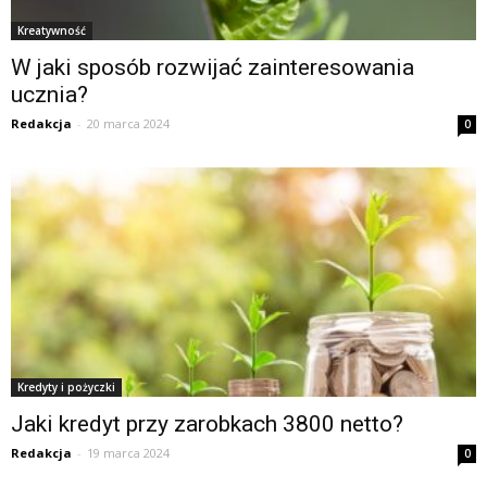
Kreatywność
W jaki sposób rozwijać zainteresowania
ucznia?
Redakcja
-
20 marca 2024
0
Kredyty i pożyczki
Jaki kredyt przy zarobkach 3800 netto?
Redakcja
-
19 marca 2024
0