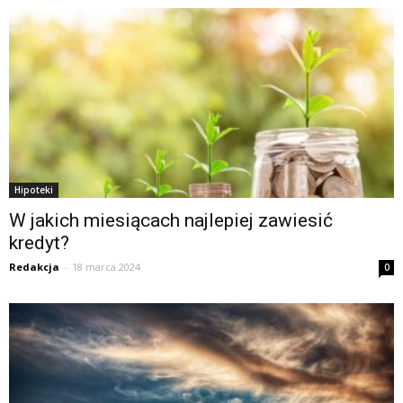
Hipoteki
W jakich miesiącach najlepiej zawiesić
kredyt?
Redakcja
-
18 marca 2024
0