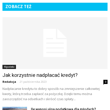
ZOBACZ TEŻ
Hipoteki
Jak korzystnie nadpłacać kredyt?
Redakcja
-
21 października 2023
0
Nadpłacanie kredytu to dobry sposób na zmniejszenie całkowitej
kwoty, którą trzeba zapłacić za pożyczkę. Dzięki temu można
zaoszczędzić na odsetkach i skrócić czas spłaty...
Ile wynosi ulga podatkowa dla młodych?