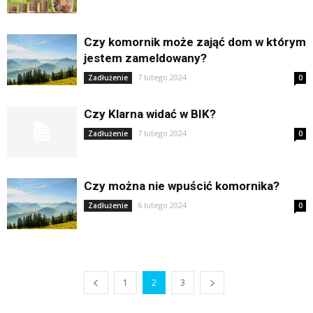
Czy komornik może zająć dom w którym
jestem zameldowany?
7 lutego 2024
Zadłużenie
0
Czy Klarna widać w BIK?
7 lutego 2024
Zadłużenie
0
Czy można nie wpuścić komornika?
6 lutego 2024
Zadłużenie
0
1
2
3