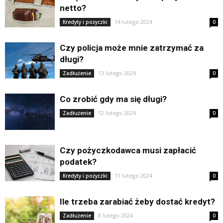
netto?
14 lutego 2024
Kredyty i pożyczki
0
Czy policja może mnie zatrzymać za
długi?
13 lutego 2024
Zadłużenie
0
Co zrobić gdy ma się długi?
12 lutego 2024
Zadłużenie
0
Czy pożyczkodawca musi zapłacić
podatek?
11 lutego 2024
Kredyty i pożyczki
0
Ile trzeba zarabiać żeby dostać kredyt?
8 lutego 2024
Zadłużenie
0