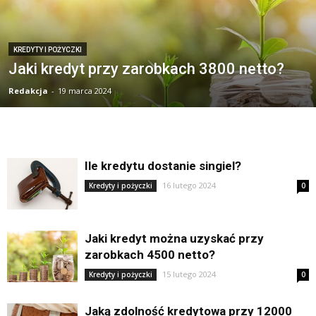
KREDYTY I POŻYCZKI
Jaki kredyt przy zarobkach 3800 netto?
Redakcja
-
19 marca 2024
Ile kredytu dostanie singiel?
16 lutego 2024
Kredyty i pożyczki
0
Jaki kredyt można uzyskać przy
zarobkach 4500 netto?
15 lutego 2024
Kredyty i pożyczki
0
Jaką zdolność kredytowa przy 12000