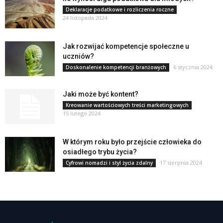
Deklaracje podatkowe i rozliczenia roczne
24 listopada 2024
Jak rozwijać kompetencje społeczne u
uczniów?
6 stycznia 2024
Doskonalenie kompetencji branżowych
Jaki może być kontent?
Kreowanie wartościowych treści marketingowych
15 lutego 2024
W którym roku było przejście człowieka do
osiadłego trybu życia?
17 sierpnia 2024
Cyfrowi nomadzi i styl życia zdalny