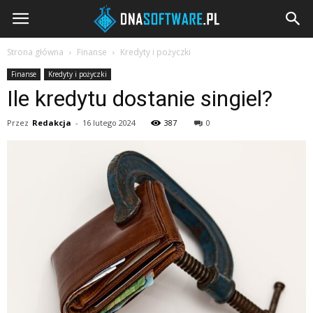
DNAsoftware.pl
Strona główna
Finanse
Kredyty i pożyczki
Finanse
Kredyty i pożyczki
Ile kredytu dostanie singiel?
Przez
Redakcja
-
16 lutego 2024
387
0