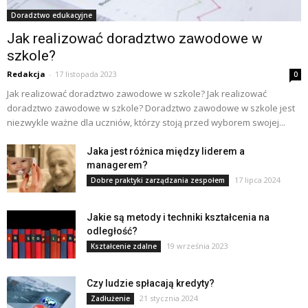
Doradztwo edukacyjne
Jak realizować doradztwo zawodowe w
szkole?
Redakcja
-
17 listopada 2023
0
Jak realizować doradztwo zawodowe w szkole? Jak realizować
doradztwo zawodowe w szkole? Doradztwo zawodowe w szkole jest
niezwykle ważne dla uczniów, którzy stoją przed wyborem swojej...
Jaka jest różnica między liderem a
managerem?
17 lipca 2024
Dobre praktyki zarządzania zespołem
Jakie są metody i techniki kształcenia na
odległość?
19 września 2023
Kształcenie zdalne
Czy ludzie spłacają kredyty?
21 stycznia 2024
Zadłużenie