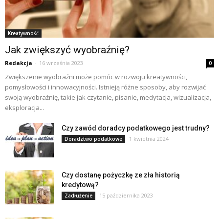
Kreatywność
Jak zwiększyć wyobraźnię?
Redakcja
-
16 września 2023
0
Zwiększenie wyobraźni może pomóc w rozwoju kreatywności,
pomysłowości i innowacyjności. Istnieją różne sposoby, aby rozwijać
swoją wyobraźnię, takie jak czytanie, pisanie, medytacja, wizualizacja,
eksploracja...
Czy zawód doradcy podatkowego jest trudny?
1 kwietnia 2024
Doradztwo podatkowe
Czy dostanę pożyczkę ze zła historią
kredytową?
15 października 2023
Zadłużenie