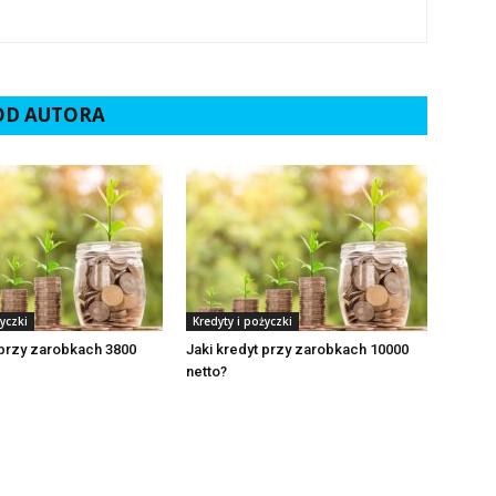
 OD AUTORA
yczki
Kredyty i pożyczki
 przy zarobkach 3800
Jaki kredyt przy zarobkach 10000
netto?