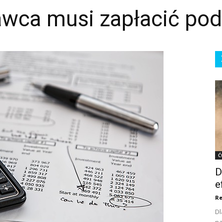
wca musi zapłacić pod
Ć
D
e
Re
Dl