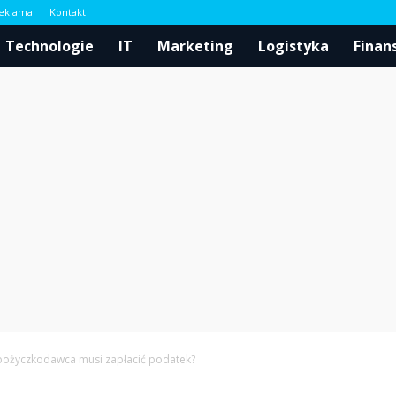
eklama
Kontakt
l
Technologie
IT
Marketing
Logistyka
Finan
pożyczkodawca musi zapłacić podatek?