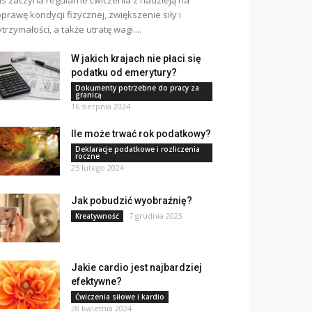
s zaczyna regularne ćwiczenia z nadzieją na
prawę kondycji fizycznej, zwiększenie siły i
trzymałości, a także utratę wagi....
W jakich krajach nie płaci się
podatku od emerytury?
Dokumenty potrzebne do pracy za
granicą
16 sierpnia 2024
Ile może trwać rok podatkowy?
Deklaracje podatkowe i rozliczenia
roczne
25 lutego 2024
Jak pobudzić wyobraźnię?
7 grudnia 2023
Kreatywność
Jakie cardio jest najbardziej
efektywne?
Ćwiczenia siłowe i kardio
28 kwietnia 2024