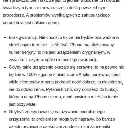
nie sprawdza. Sam fakt, że jest to jednak widoczne tu i ówdzie,
świadczy o tym, że mowa raczej o dość powszechnym
procederze. A problemów wynikających z zakupu takiego
urządzenia jest całkiem sporo.
Brak gwarancji. Nie chodzi o to, że nie będzie ona ważna w
określonym terminie – jeśli Twój iPhone ma sfałszowany
numer seryjny, to nie jest urządzeniem oryginalnym, w
związku z czym w ogóle nie podlega gwarancji.
Gdyby takie urządzenie okazało się sprawne, to na pewno nie
będzie w 100% zgodne z obietnicami Apple, ponieważ, choć
wiele elementów można podrobić dość dobrze, to niektóre są
nie do odtworzenia. Pytanie brzmi, czy dotrzesz do funkcji,
których dany iPhone nie ma, choć powinien mieć, bo to nie
jest oczywiste.
Gdybyś zdecydował się na używanie podrobionego
urządzenia, to problemem mogą być naprawy, bo bardzo
często oryginalne części ani zgodne z nimi zamienniki