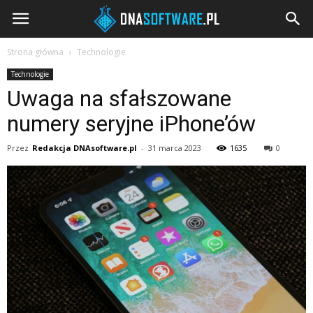
DNAsoftware.pl
Strona główna
Technologie
Technologie
Uwaga na sfałszowane
numery seryjne iPhone’ów
Przez
Redakcja DNAsoftware.pl
-
31 marca 2023
1635
0