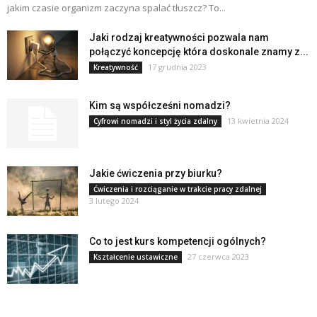
jakim czasie organizm zaczyna spalać tłuszcz? To...
Jaki rodzaj kreatywności pozwala nam
połączyć koncepcję która doskonale znamy z...
17 grudnia 2023
Kreatywność
Kim są współcześni nomadzi?
13 kwietnia 2024
Cyfrowi nomadzi i styl życia zdalny
Jakie ćwiczenia przy biurku?
Ćwiczenia i rozciąganie w trakcie pracy zdalnej
3 lutego 2024
Co to jest kurs kompetencji ogólnych?
27 czerwca 2023
Kształcenie ustawiczne