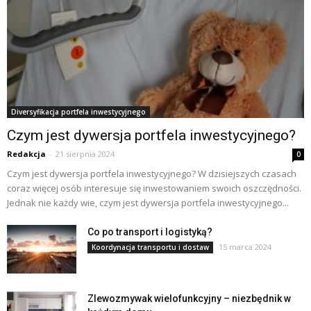
Diversyfikacja portfela inwestycyjnego
Czym jest dywersja portfela inwestycyjnego?
Redakcja
-
21 sierpnia 2024
0
Czym jest dywersja portfela inwestycyjnego? W dzisiejszych czasach
coraz więcej osób interesuje się inwestowaniem swoich oszczędności.
Jednak nie każdy wie, czym jest dywersja portfela inwestycyjnego...
Co po transport i logistyką?
15 marca 2024
Koordynacja transportu i dostaw
Zlewozmywak wielofunkcyjny – niezbędnik w