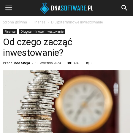
DNAsoftware.pl
Strona główna
Finanse
Długoterminowe inwestowanie
Finanse
Długoterminowe inwestowanie
Od czego zacząć
inwestowanie?
Przez
Redakcja
-
19 kwietnia 2024
374
0