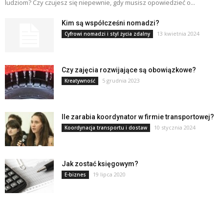
ludziom? Czy czujesz się niepewnie, gdy musisz opowiedzieć o...
Kim są współcześni nomadzi?
13 kwietnia 2024
Cyfrowi nomadzi i styl życia zdalny
Czy zajęcia rozwijające są obowiązkowe?
5 grudnia 2023
Kreatywność
Ile zarabia koordynator w firmie transportowej?
10 stycznia 2024
Koordynacja transportu i dostaw
Jak zostać księgowym?
19 lipca 2020
E-biznes