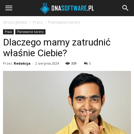
DNAsoftware.pl
Strona główna
Praca
Planowanie kariery
Praca
Planowanie kariery
Dlaczego mamy zatrudnić
właśnie Ciebie?
Przez
Redakcja
-
2 sierpnia 2024
339
0