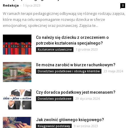
Redakcja
-
1 lipca 2023
0
W ramach terapii pedagogicznej odbywają się różnego rodzaju zajęcia,
które mają na celu wspomaganie rozwoju dziecka w sferze
emocjonalnej, społecznej oraz poznawczej. Zajęcia te...
Co należy się dziecku z orzeczeniem o
potrzebie kształcenia specjalnego?
1 grudnia 2023
Kształcenie ustawiczne
Ile można zarobić w biurze rachunkowym?
23 maja 2024
Doradztwo podatkowe i obsługa klientów
Czy doradca podatkowy jest mecenasem?
29 stycznia 2024
Doradztwo podatkowe
Jak zwolnić głównego księgowego?
9 września 2023
Księgowość podstawy