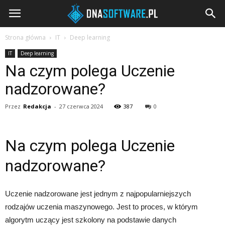
DNAsoftware.pl
Strona główna
IT
Deep learning
IT
Deep learning
Na czym polega Uczenie
nadzorowane?
Przez
Redakcja
-
27 czerwca 2024
387
0
Na czym polega Uczenie
nadzorowane?
Uczenie nadzorowane jest jednym z najpopularniejszych
rodzajów uczenia maszynowego. Jest to proces, w którym
algorytm uczący jest szkolony na podstawie danych