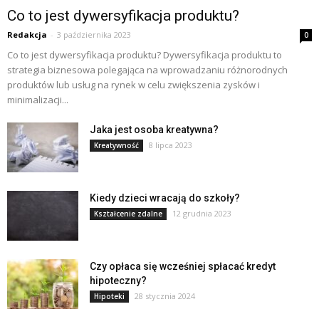
Co to jest dywersyfikacja produktu?
Redakcja
-
3 października 2023
0
Co to jest dywersyfikacja produktu? Dywersyfikacja produktu to
strategia biznesowa polegająca na wprowadzaniu różnorodnych
produktów lub usług na rynek w celu zwiększenia zysków i
minimalizacji...
Jaka jest osoba kreatywna?
8 lipca 2023
Kreatywność
Kiedy dzieci wracają do szkoły?
12 grudnia 2023
Kształcenie zdalne
Czy opłaca się wcześniej spłacać kredyt
hipoteczny?
28 stycznia 2024
Hipoteki