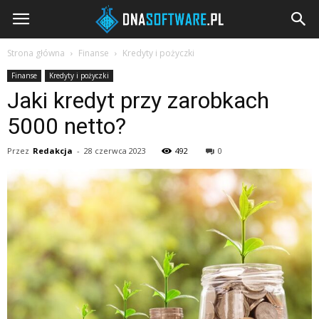
DNAsoftware.pl
Strona główna
Finanse
Kredyty i pożyczki
Finanse
Kredyty i pożyczki
Jaki kredyt przy zarobkach
5000 netto?
Przez
Redakcja
-
28 czerwca 2023
492
0