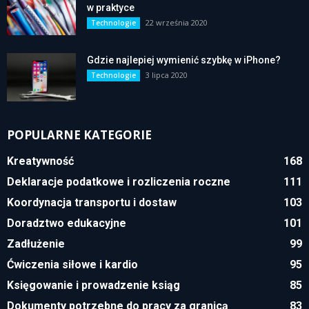
w praktyce
22 września 2020
Technologie
Gdzie najlepiej wymienić szybkę w iPhone?
3 lipca 2020
Technologie
POPULARNE KATEGORIE
Kreatywność
168
Deklaracje podatkowe i rozliczenia roczne
111
Koordynacja transportu i dostaw
103
Doradztwo edukacyjne
101
Zadłużenie
99
Ćwiczenia siłowe i kardio
95
Księgowanie i prowadzenie ksiąg
85
Dokumenty potrzebne do pracy za granicą
83