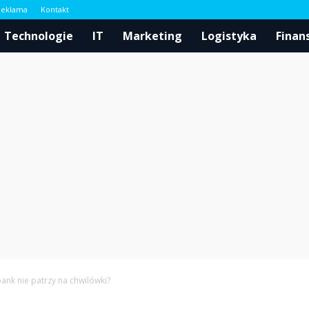
Reklama
Kontakt
l
Technologie
IT
Marketing
Logistyka
Finan
bank nie patrzy na chwilówki?