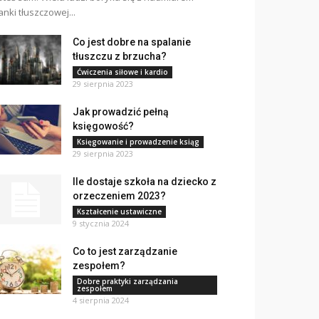
anki tłuszczowej...
Co jest dobre na spalanie
tłuszczu z brzucha?
Ćwiczenia siłowe i kardio
29 sierpnia 2023
Jak prowadzić pełną
księgowość?
Księgowanie i prowadzenie ksiąg
29 sierpnia 2023
Ile dostaje szkoła na dziecko z
orzeczeniem 2023?
Kształcenie ustawiczne
9 stycznia 2024
Co to jest zarządzanie
zespołem?
Dobre praktyki zarządzania
zespołem
4 sierpnia 2024