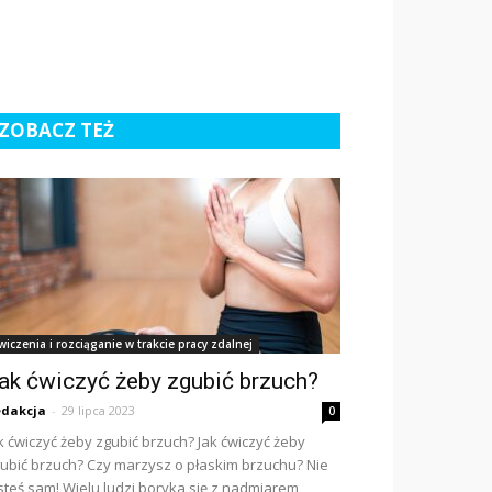
ZOBACZ TEŻ
wiczenia i rozciąganie w trakcie pracy zdalnej
ak ćwiczyć żeby zgubić brzuch?
dakcja
-
29 lipca 2023
0
k ćwiczyć żeby zgubić brzuch? Jak ćwiczyć żeby
ubić brzuch? Czy marzysz o płaskim brzuchu? Nie
steś sam! Wielu ludzi boryka się z nadmiarem