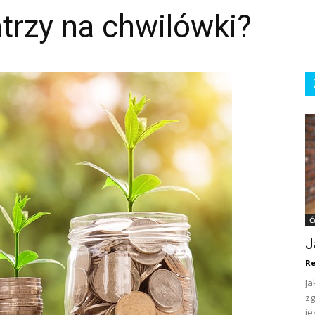
atrzy na chwilówki?
Ć
J
Re
Ja
zg
je