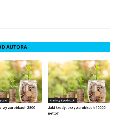
 OD AUTORA
yczki
Kredyty i pożyczki
 przy zarobkach 3800
Jaki kredyt przy zarobkach 10000
netto?