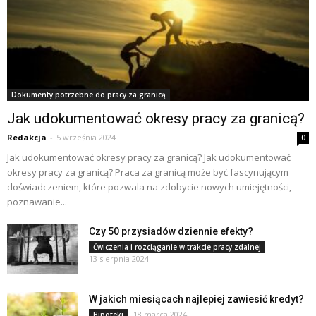
Dokumenty potrzebne do pracy za granicą
Jak udokumentować okresy pracy za granicą?
Redakcja
-
5 września 2024
0
Jak udokumentować okresy pracy za granicą? Jak udokumentować
okresy pracy za granicą? Praca za granicą może być fascynującym
doświadczeniem, które pozwala na zdobycie nowych umiejętności,
poznawanie...
Czy 50 przysiadów dziennie efekty?
Ćwiczenia i rozciąganie w trakcie pracy zdalnej
13 sierpnia 2024
W jakich miesiącach najlepiej zawiesić kredyt?
18 marca 2024
Hipoteki