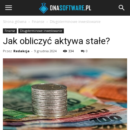
DNAsoftware.pl
Strona główna
Finanse
Długoterminowe inwestowanie
Finanse
Długoterminowe inwestowanie
Jak obliczyć aktywa stałe?
Przez
Redakcja
-
9 grudnia 2024
334
0