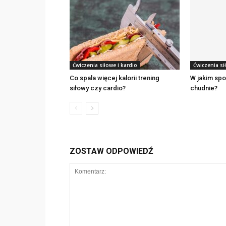
Ćwiczenia siłowe i kardio
Ćwiczenia si
Co spala więcej kalorii trening
W jakim spo
siłowy czy cardio?
chudnie?
ZOSTAW ODPOWIEDŹ