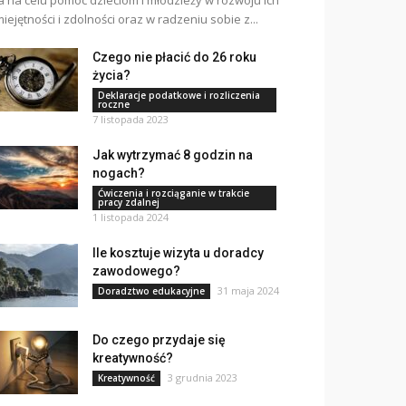
 na celu pomóc dzieciom i młodzieży w rozwoju ich
iejętności i zdolności oraz w radzeniu sobie z...
Czego nie płacić do 26 roku
życia?
Deklaracje podatkowe i rozliczenia
roczne
7 listopada 2023
Jak wytrzymać 8 godzin na
nogach?
Ćwiczenia i rozciąganie w trakcie
pracy zdalnej
1 listopada 2024
Ile kosztuje wizyta u doradcy
zawodowego?
31 maja 2024
Doradztwo edukacyjne
Do czego przydaje się
kreatywność?
3 grudnia 2023
Kreatywność