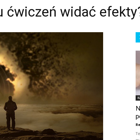
u ćwiczeń widać efekty
K
N
p
Re
Te