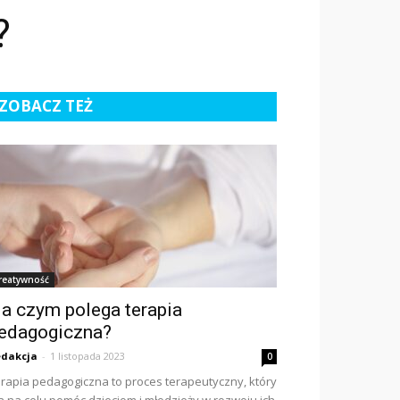
?
ZOBACZ TEŻ
reatywność
a czym polega terapia
edagogiczna?
dakcja
-
1 listopada 2023
0
rapia pedagogiczna to proces terapeutyczny, który