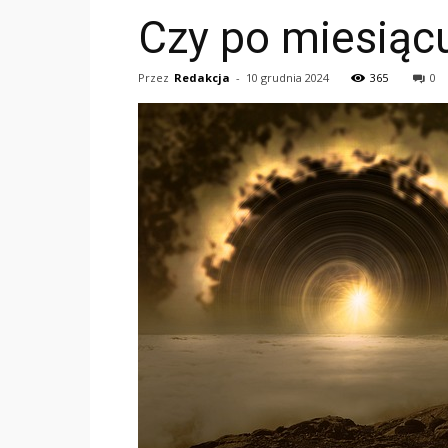
Czy po miesiąc
Przez
Redakcja
-
10 grudnia 2024
365
0