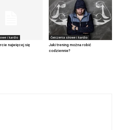
łowe i kardio
Ćwiczenia siłowe i kardio
rcie najwięcej się
Jaki trening można robić
codziennie?