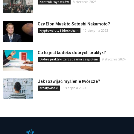
8 sierpnia 2023
Kontrola wydatków
Czy Elon Musk to Satoshi Nakamoto?
10 sierpnia 2023
Kryptowaluty i blockchain
Co to jest kodeks dobrych praktyk?
9 stycznia 2024
Dobre praktyki zarządzania zespołem
Jak rozwijać myślenie twórcze?
5 sierpnia 2023
Kreatywność