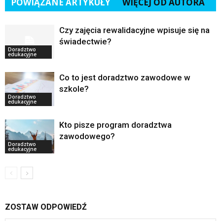
POWIĄZANE ARTYKUŁY
WIĘCEJ OD AUTORA
Czy zajęcia rewalidacyjne wpisuje się na
świadectwie?
Doradztwo
edukacyjne
Co to jest doradztwo zawodowe w
szkole?
Doradztwo
edukacyjne
Kto pisze program doradztwa
zawodowego?
Doradztwo
edukacyjne
ZOSTAW ODPOWIEDŹ