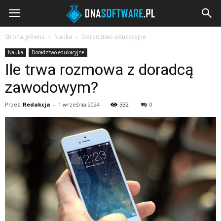
DNAsoftware.pl
Strona główna
Nauka
Doradztwo edukacyjne
Nauka
Doradztwo edukacyjne
Ile trwa rozmowa z doradcą
zawodowym?
Przez
Redakcja
-
1 września 2024
332
0