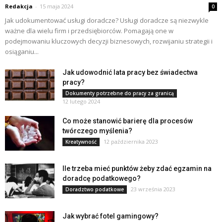
Redakcja
-
15 maja 2024
0
Jak udokumentować usługi doradcze? Usługi doradcze są niezwykle
ważne dla wielu firm i przedsiębiorców. Pomagają one w
podejmowaniu kluczowych decyzji biznesowych, rozwijaniu strategii i
osiąganiu...
Jak udowodnić lata pracy bez świadectwa
pracy?
Dokumenty potrzebne do pracy za granicą
12 lutego 2024
Co może stanowić barierę dla procesów
twórczego myślenia?
12 października 2023
Kreatywność
Ile trzeba mieć punktów żeby zdać egzamin na
doradcę podatkowego?
23 września 2023
Doradztwo podatkowe
Jak wybrać fotel gamingowy?