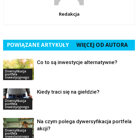
Redakcja
POWIĄZANE ARTYKUŁY
WIĘCEJ OD AUTORA
Co to są inwestycje alternatywne?
Diversyfikacja
portfela
inwestycyjnego
Kiedy traci się na giełdzie?
Diversyfikacja
portfela
inwestycyjnego
Na czym polega dywersyfikacja portfela
akcji?
Diversyfikacja
portfela
inwestycyjnego