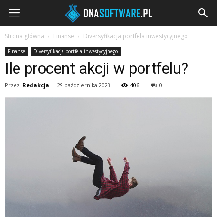
DNAsoftware.pl
Strona główna
Finanse
Diversyfikacja portfela inwestycyjnego
Finanse
Diversyfikacja portfela inwestycyjnego
Ile procent akcji w portfelu?
Przez
Redakcja
-
29 października 2023
406
0