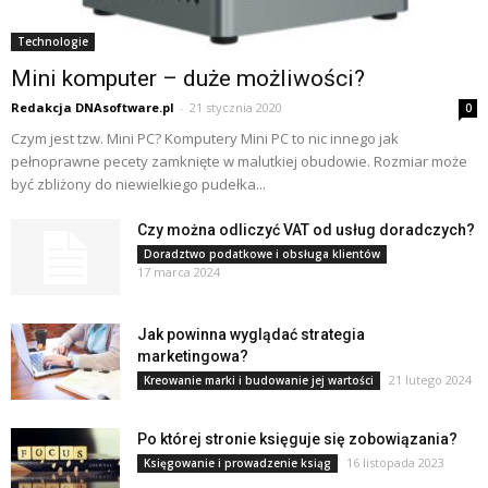
Technologie
Mini komputer – duże możliwości?
Redakcja DNAsoftware.pl
-
21 stycznia 2020
0
Czym jest tzw. Mini PC? Komputery Mini PC to nic innego jak
pełnoprawne pecety zamknięte w malutkiej obudowie. Rozmiar może
być zbliżony do niewielkiego pudełka...
Czy można odliczyć VAT od usług doradczych?
Doradztwo podatkowe i obsługa klientów
17 marca 2024
Jak powinna wyglądać strategia
marketingowa?
21 lutego 2024
Kreowanie marki i budowanie jej wartości
Po której stronie księguje się zobowiązania?
16 listopada 2023
Księgowanie i prowadzenie ksiąg