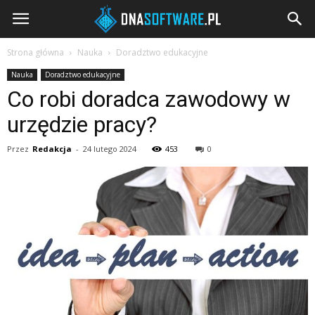
DNAsoftware.pl
Strona główna
Nauka
Doradztwo edukacyjne
Nauka
Doradztwo edukacyjne
Co robi doradca zawodowy w
urzędzie pracy?
Przez
Redakcja
-
24 lutego 2024
453
0