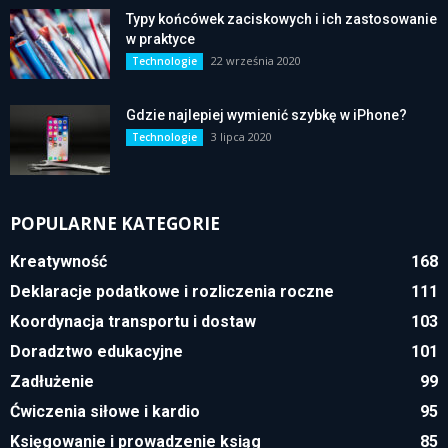
Typy końcówek zaciskowych i ich zastosowanie
w praktyce
22 września 2020
Technologie
Gdzie najlepiej wymienić szybkę w iPhone?
3 lipca 2020
Technologie
POPULARNE KATEGORIE
Kreatywność
168
Deklaracje podatkowe i rozliczenia roczne
111
Koordynacja transportu i dostaw
103
Doradztwo edukacyjne
101
Zadłużenie
99
Ćwiczenia siłowe i kardio
95
Księgowanie i prowadzenie ksiąg
85