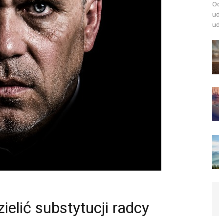
Od
ud
ud
elić substytucji radcy