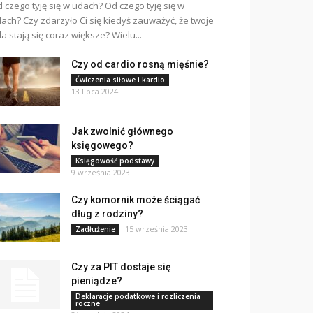
 czego tyję się w udach? Od czego tyję się w
ach? Czy zdarzyło Ci się kiedyś zauważyć, że twoje
a stają się coraz większe? Wielu...
Czy od cardio rosną mięśnie?
Ćwiczenia siłowe i kardio
13 lipca 2024
Jak zwolnić głównego
księgowego?
Księgowość podstawy
9 września 2023
Czy komornik może ściągać
dług z rodziny?
15 września 2023
Zadłużenie
Czy za PIT dostaje się
pieniądze?
Deklaracje podatkowe i rozliczenia
roczne