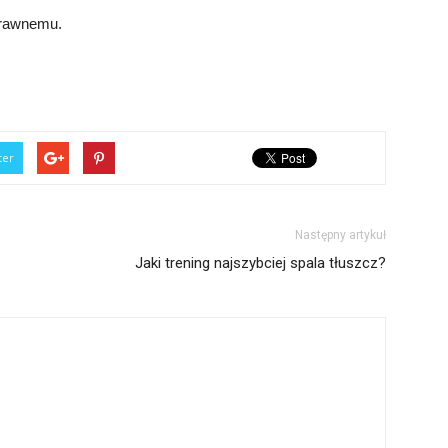
prawnemu.
ter
Następny artykuł
Jaki trening najszybciej spala tłuszcz?