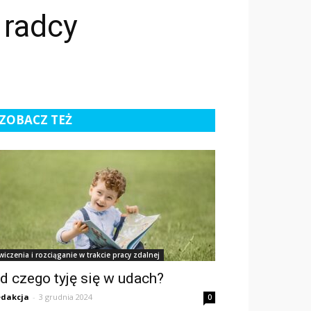
 radcy
ZOBACZ TEŻ
wiczenia i rozciąganie w trakcie pracy zdalnej
d czego tyję się w udach?
dakcja
-
3 grudnia 2024
0