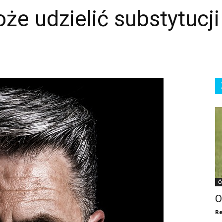
e udzielić substytucji
Ć
O
Re