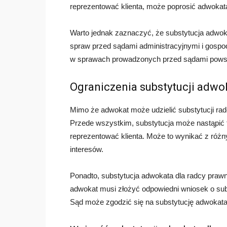
reprezentować klienta, może poprosić adwokata
Warto jednak zaznaczyć, że substytucja adwok
spraw przed sądami administracyjnymi i gosp
w sprawach prowadzonych przed sądami pow
Ograniczenia substytucji adwo
Mimo że adwokat może udzielić substytucji radc
Przede wszystkim, substytucja może nastąpić 
reprezentować klienta. Może to wynikać z różnyc
interesów.
Ponadto, substytucja adwokata dla radcy praw
adwokat musi złożyć odpowiedni wniosek o sub
Sąd może zgodzić się na substytucję adwokata, je