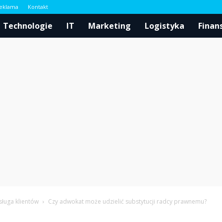
eklama
Kontakt
l
Technologie
IT
Marketing
Logistyka
Finan
ługa klientów
Czy adwokat może udzielić substytucji radcy prawnemu?