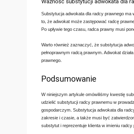
Ważność substytucji adwokata dla 
Substytucja adwokata dla radcy prawnego ma 
to, że adwokat może zastępować radcę prawneg
Po upływie tego czasu, radca prawny musi pon
Warto również zaznaczyć, że substytucja adwok
pełnoprawnym radcą prawnym. Adwokat działa tyl
prawnego.
Podsumowanie
W niniejszym artykule omówiliśmy kwestię sub
udzielić substytucji radcy prawnemu w prowad
gospodarczym. Substytucja adwokata dla radcy
zakresie i czasie, a także musi być zatwierdzo
substytut i reprezentuje klienta w imieniu radc