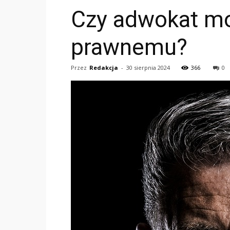
Czy adwokat moż
prawnemu?
Przez
Redakcja
-
30 sierpnia 2024
366
0