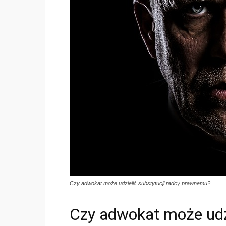
Czy adwokat może udzielić substytucji radcy prawnemu?
Czy adwokat może udzi