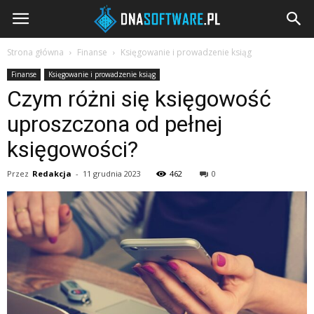
DNAsoftware.pl
Strona główna
Finanse
Księgowanie i prowadzenie ksiąg
Finanse
Księgowanie i prowadzenie ksiąg
Czym różni się księgowość
uproszczona od pełnej
księgowości?
Przez
Redakcja
-
11 grudnia 2023
462
0