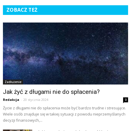
ZOBACZ TEŻ
Zadłużenie
Jak żyć z długami nie do spłacenia?
Redakcja
-
20 stycznia 2024
0
Życie z długami nie do spłacenia może być bardzo trudne i stresujące.
Wiele osób znajduje się w takiej sytuacji z powodu nieprzemyślanych
decyzji finansowych,...