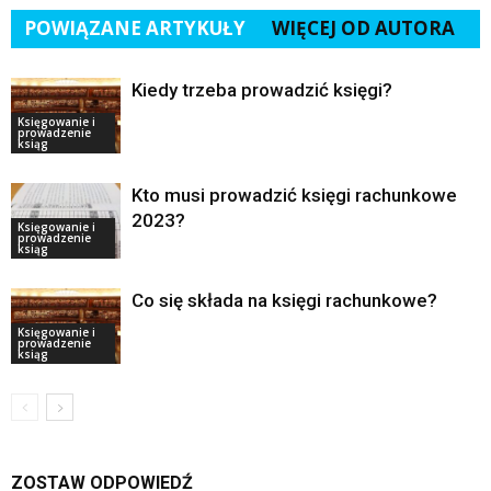
POWIĄZANE ARTYKUŁY
WIĘCEJ OD AUTORA
Kiedy trzeba prowadzić księgi?
Księgowanie i
prowadzenie
ksiąg
Kto musi prowadzić księgi rachunkowe
2023?
Księgowanie i
prowadzenie
ksiąg
Co się składa na księgi rachunkowe?
Księgowanie i
prowadzenie
ksiąg
ZOSTAW ODPOWIEDŹ