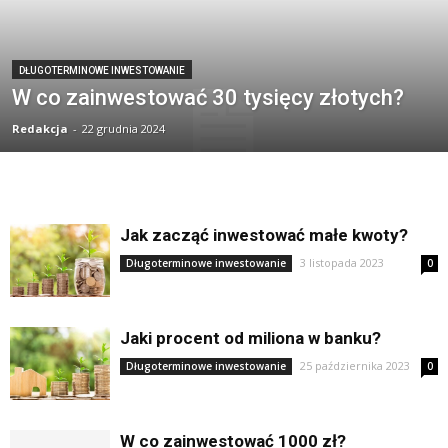
DŁUGOTERMINOWE INWESTOWANIE
W co zainwestować 30 tysięcy złotych?
Redakcja
-
22 grudnia 2024
Jak zacząć inwestować małe kwoty?
3 listopada 2023
Długoterminowe inwestowanie
0
Jaki procent od miliona w banku?
25 października 2023
Długoterminowe inwestowanie
0
W co zainwestować 1000 zł?