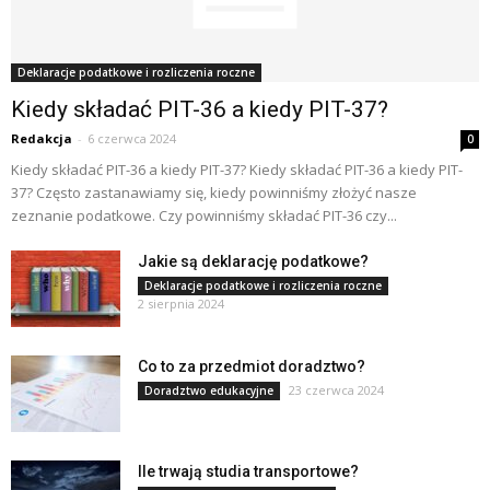
Deklaracje podatkowe i rozliczenia roczne
Kiedy składać PIT-36 a kiedy PIT-37?
Redakcja
-
6 czerwca 2024
0
Kiedy składać PIT-36 a kiedy PIT-37? Kiedy składać PIT-36 a kiedy PIT-
37? Często zastanawiamy się, kiedy powinniśmy złożyć nasze
zeznanie podatkowe. Czy powinniśmy składać PIT-36 czy...
Jakie są deklarację podatkowe?
Deklaracje podatkowe i rozliczenia roczne
2 sierpnia 2024
Co to za przedmiot doradztwo?
23 czerwca 2024
Doradztwo edukacyjne
Ile trwają studia transportowe?