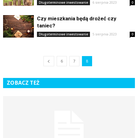
6 sierpnia 2023
Długoterminowe inwestowanie
0
Czy mieszkania będą drożeć czy
taniec?
5 sierpnia 2023
Długoterminowe inwestowanie
0
6
7
8
ZOBACZ TEŻ