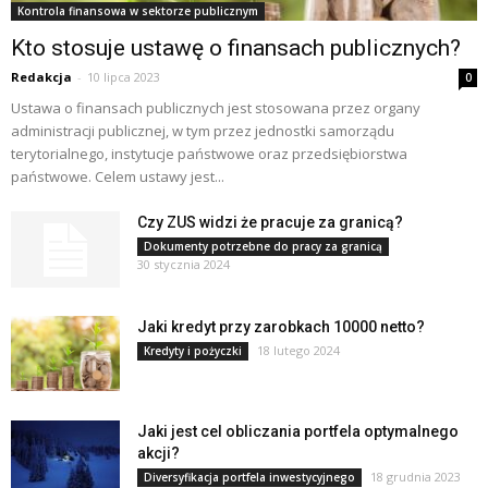
Kontrola finansowa w sektorze publicznym
Kto stosuje ustawę o finansach publicznych?
Redakcja
-
10 lipca 2023
0
Ustawa o finansach publicznych jest stosowana przez organy
administracji publicznej, w tym przez jednostki samorządu
terytorialnego, instytucje państwowe oraz przedsiębiorstwa
państwowe. Celem ustawy jest...
Czy ZUS widzi że pracuje za granicą?
Dokumenty potrzebne do pracy za granicą
30 stycznia 2024
Jaki kredyt przy zarobkach 10000 netto?
18 lutego 2024
Kredyty i pożyczki
Jaki jest cel obliczania portfela optymalnego
akcji?
18 grudnia 2023
Diversyfikacja portfela inwestycyjnego