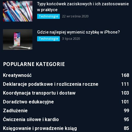
Typy końcówek zaciskowych i ich zastosowanie
w praktyce
22 września 2020
Technologie
Gdzie najlepiej wymienić szybkę w iPhone?
3 lipca 2020
Technologie
POPULARNE KATEGORIE
Kreatywność
168
Deklaracje podatkowe i rozliczenia roczne
111
Koordynacja transportu i dostaw
103
Doradztwo edukacyjne
101
Zadłużenie
99
Ćwiczenia siłowe i kardio
95
Księgowanie i prowadzenie ksiąg
85