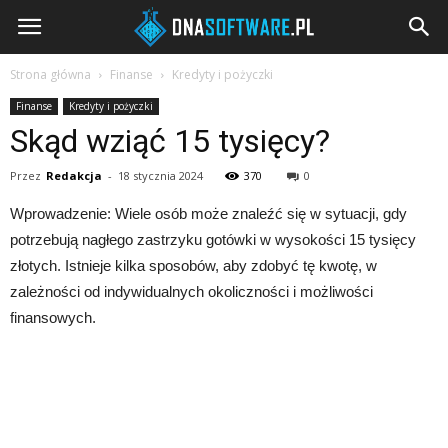
DNAsoftware.pl
Strona główna
Finanse
Kredyty i pożyczki
Finanse
Kredyty i pożyczki
Skąd wziąć 15 tysięcy?
Przez
Redakcja
-
18 stycznia 2024
370
0
Wprowadzenie: Wiele osób może znaleźć się w sytuacji, gdy
potrzebują nagłego zastrzyku gotówki w wysokości 15 tysięcy
złotych. Istnieje kilka sposobów, aby zdobyć tę kwotę, w
zależności od indywidualnych okoliczności i możliwości
finansowych.