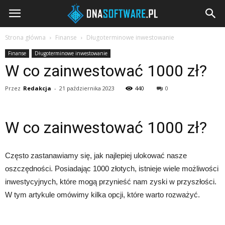
DNAsoftware.pl
Strona główna
Finanse
Długoterminowe inwestowanie
Finanse
Długoterminowe inwestowanie
W co zainwestować 1000 zł?
Przez
Redakcja
-
21 października 2023
440
0
W co zainwestować 1000 zł?
Często zastanawiamy się, jak najlepiej ulokować nasze
oszczędności. Posiadając 1000 złotych, istnieje wiele możliwości
inwestycyjnych, które mogą przynieść nam zyski w przyszłości.
W tym artykule omówimy kilka opcji, które warto rozważyć.