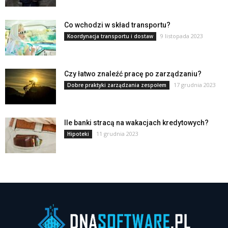
Co wchodzi w skład transportu?
9 listopada 2023
Koordynacja transportu i dostaw
Czy łatwo znaleźć pracę po zarządzaniu?
17 grudnia 2023
Dobre praktyki zarządzania zespołem
Ile banki stracą na wakacjach kredytowych?
11 grudnia 2023
Hipoteki