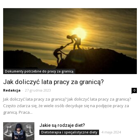
Dokumenty potrzebne do pracy za granicą
Jak doliczyć lata pracy za granicą?
Redakcja
-
27 grudnia 2023
0
Jak doliczyć lata pracy za granicą? Jak doliczyć lata pracy za granicą?
Często zdarza się, że wiele osób decyduje się na podjęcie pracy za
granicą. Praca...
Jakie są rodzaje diet?
4 maja 2024
Dietoterapia i specjalistyczne diety