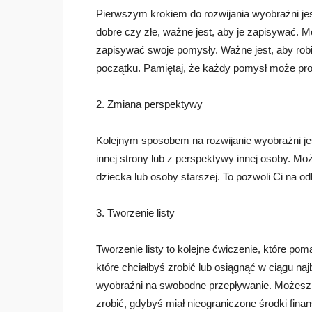
Pierwszym krokiem do rozwijania wyobraźni je
dobre czy złe, ważne jest, aby je zapisywać. M
zapisywać swoje pomysły. Ważne jest, aby robi
początku. Pamiętaj, że każdy pomysł może pr
2. Zmiana perspektywy
Kolejnym sposobem na rozwijanie wyobraźni je
innej strony lub z perspektywy innej osoby. M
dziecka lub osoby starszej. To pozwoli Ci na 
3. Tworzenie listy
Tworzenie listy to kolejne ćwiczenie, które pom
które chciałbyś zrobić lub osiągnąć w ciągu najb
wyobraźni na swobodne przepływanie. Możesz t
zrobić, gdybyś miał nieograniczone środki fina