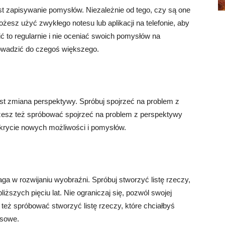
st zapisywanie pomysłów. Niezależnie od tego, czy są one
ożesz użyć zwykłego notesu lub aplikacji na telefonie, aby
ć to regularnie i nie oceniać swoich pomysłów na
owadzić do czegoś większego.
st zmiana perspektywy. Spróbuj spojrzeć na problem z
ożesz też spróbować spojrzeć na problem z perspektywy
odkrycie nowych możliwości i pomysłów.
aga w rozwijaniu wyobraźni. Spróbuj stworzyć listę rzeczy,
liższych pięciu lat. Nie ograniczaj się, pozwól swojej
eż spróbować stworzyć listę rzeczy, które chciałbyś
nsowe.