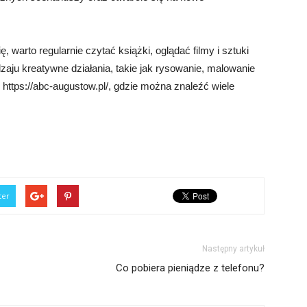
 warto regularnie czytać książki, oglądać filmy i sztuki
zaju kreatywne działania, takie jak rysowanie, malowanie
https://abc-augustow.pl/, gdzie można znaleźć wiele
ter
Następny artykuł
Co pobiera pieniądze z telefonu?