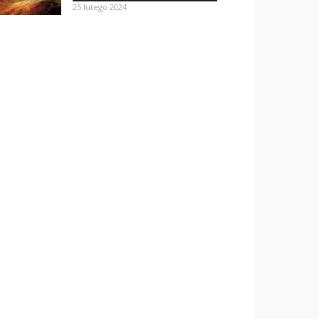
25 lutego 2024