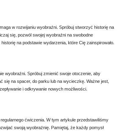
pomaga w rozwijaniu wyobraźni. Spróbuj stworzyć historię na
aniczaj się, pozwól swojej wyobraźni na swobodne
istorię na podstawie wydarzenia, które Cię zainspirowało.
nie wyobraźni. Spróbuj zmienić swoje otoczenie, aby
 się na spacer, do parku lub na wycieczkę. Ważne jest,
zepływanie i odkrywanie nowych możliwości.
regularnego ćwiczenia. W tym artykule przedstawiliśmy
ozwijać swoją wyobraźnię. Pamiętaj, że każdy pomysł