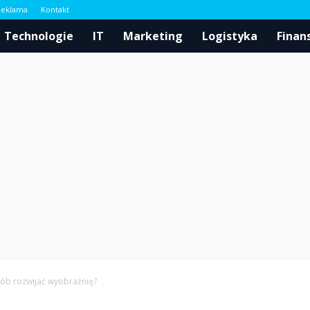
Reklama
Kontakt
l
Technologie
IT
Marketing
Logistyka
Finan
sób rozwijać wyobraźnię?