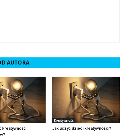
 OD AUTORA
Kreatywność
ć kreatywność
Jak uczyć dzieci kreatywności?
ów?