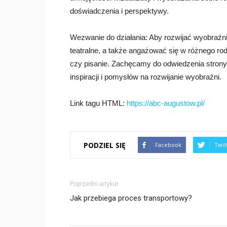
doświadczenia i perspektywy.
Wezwanie do działania: Aby rozwijać wyobraźnię,
teatralne, a także angażować się w różnego rod
czy pisanie. Zachęcamy do odwiedzenia strony 
inspiracji i pomysłów na rozwijanie wyobraźni.
Link tagu HTML:
https://abc-augustow.pl/
PODZIEL SIĘ
Facebook
Twit
Poprzedni artykuł
Jak przebiega proces transportowy?