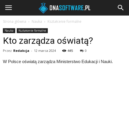
DNAsoftware.pl
Strona główna
Nauka
Kształcenie formalne
Nauka
Kształcenie formalne
Kto zarządza oświatą?
Przez
Redakcja
-
12 marca 2024
445
0
W Polsce oświatą zarządza Ministerstwo Edukacji i Nauki.