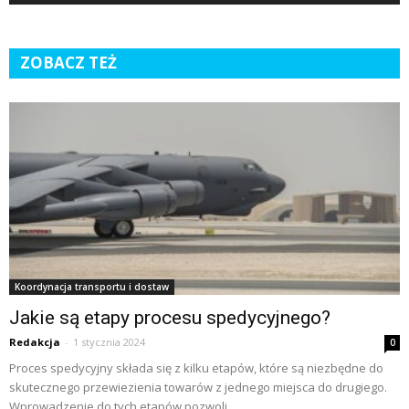
ZOBACZ TEŻ
Koordynacja transportu i dostaw
Jakie są etapy procesu spedycyjnego?
Redakcja
-
1 stycznia 2024
0
Proces spedycyjny składa się z kilku etapów, które są niezbędne do
skutecznego przewiezienia towarów z jednego miejsca do drugiego.
Wprowadzenie do tych etapów pozwoli...