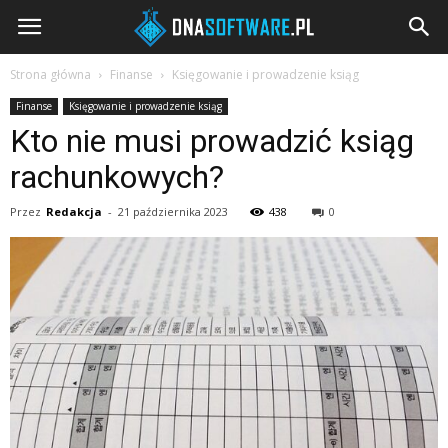
DNAsoftware.pl
Strona główna
Finanse
Księgowanie i prowadzenie ksiąg
Finanse
Księgowanie i prowadzenie ksiąg
Kto nie musi prowadzić ksiąg
rachunkowych?
Przez
Redakcja
-
21 października 2023
438
0