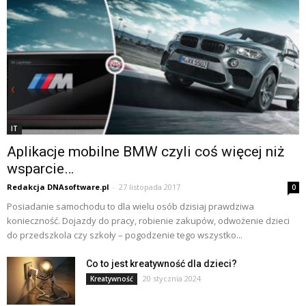
IT
Aplikacje mobilne BMW czyli coś więcej niż
wsparcie…
Redakcja DNAsoftware.pl
-
27 listopada 2017
0
Posiadanie samochodu to dla wielu osób dzisiaj prawdziwa
konieczność. Dojazdy do pracy, robienie zakupów, odwożenie dzieci
do przedszkola czy szkoły – pogodzenie tego wszystko...
Co to jest kreatywność dla dzieci?
20 stycznia 2024
Kreatywność