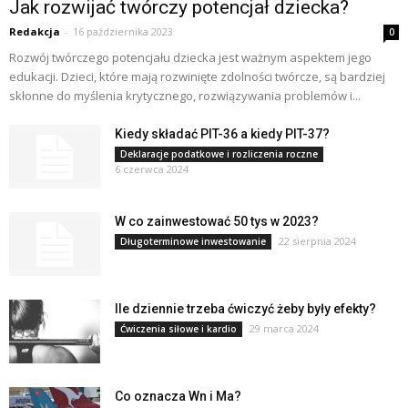
Jak rozwijać twórczy potencjał dziecka?
Redakcja
-
16 października 2023
0
Rozwój twórczego potencjału dziecka jest ważnym aspektem jego
edukacji. Dzieci, które mają rozwinięte zdolności twórcze, są bardziej
skłonne do myślenia krytycznego, rozwiązywania problemów i...
Kiedy składać PIT-36 a kiedy PIT-37?
Deklaracje podatkowe i rozliczenia roczne
6 czerwca 2024
W co zainwestować 50 tys w 2023?
22 sierpnia 2024
Długoterminowe inwestowanie
Ile dziennie trzeba ćwiczyć żeby były efekty?
29 marca 2024
Ćwiczenia siłowe i kardio
Co oznacza Wn i Ma?