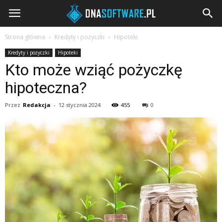
DNAsoftware.pl
Strona główna
Kredyty i pożyczki
Hipoteki
Kredyty i pożyczki
Hipoteki
Kto może wziąć pożyczkę
hipoteczna?
Przez
Redakcja
-
12 stycznia 2024
455
0