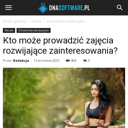
DNAsoftware.pl
Strona główna
Nauka
Doradztwo edukacyjne
Nauka
Doradztwo edukacyjne
Kto może prowadzić zajęcia
rozwijające zainteresowania?
Przez
Redakcja
-
15 września 2023
413
0