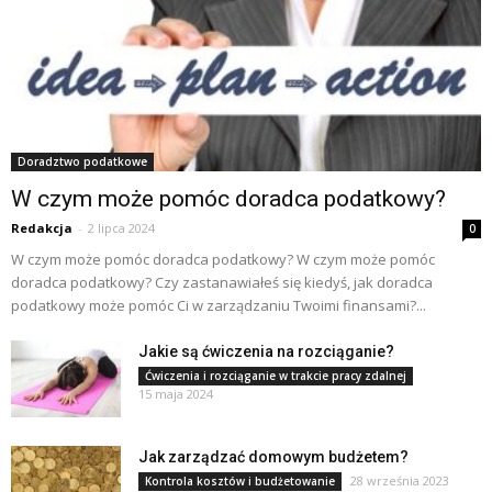
Doradztwo podatkowe
W czym może pomóc doradca podatkowy?
Redakcja
-
2 lipca 2024
0
W czym może pomóc doradca podatkowy? W czym może pomóc
doradca podatkowy? Czy zastanawiałeś się kiedyś, jak doradca
podatkowy może pomóc Ci w zarządzaniu Twoimi finansami?...
Jakie są ćwiczenia na rozciąganie?
Ćwiczenia i rozciąganie w trakcie pracy zdalnej
15 maja 2024
Jak zarządzać domowym budżetem?
28 września 2023
Kontrola kosztów i budżetowanie