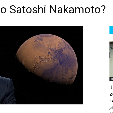
to Satoshi Nakamoto?
D
J
z
Re
Ja