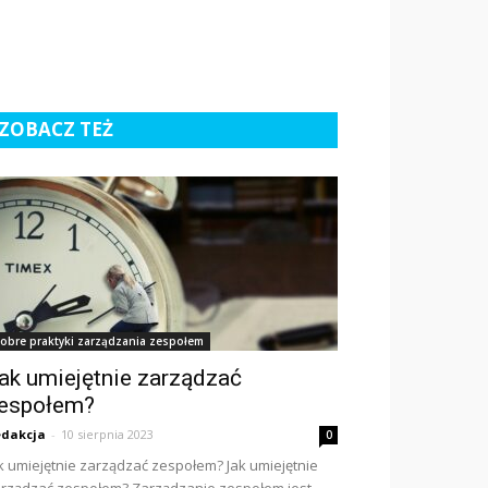
ZOBACZ TEŻ
obre praktyki zarządzania zespołem
ak umiejętnie zarządzać
espołem?
dakcja
-
10 sierpnia 2023
0
k umiejętnie zarządzać zespołem? Jak umiejętnie