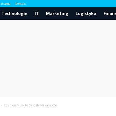
Reklama
Kontakt
l
Technologie
IT
Marketing
Logistyka
Finan
Czy Elon Musk to Satoshi Nakamoto?