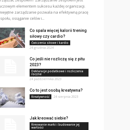
rządzać zespołem? Zarządzanie zespołem jest
uczowym elementem sukcesu każdej organizacji.
iejętne zarządzanie pozwala na efektywną pracę
społu, osiąganie celów i...
Co spala więcej kalorii trening
siłowy czy cardio?
Ćwiczenia siłowe i kardio
24 grudnia 2024
Co jeśli nie rozliczę się z pitu
2023?
Deklaracje podatkowe i rozliczenia
roczne
24 października 2023
Co to jest osobą kreatywna?
24 sierpnia 2023
Kreatywność
Jak kreować siebie?
Kreowanie marki i budowanie jej
wartości