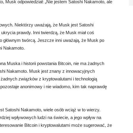
to, Musk odpowiedział: „Nie jestem Satoshi Nakamoto, ale
skowych. Niektórzy uważają, że Musk jest Satoshi
 ukrycia prawdy. Inni twierdzą, że Musk miał coś
ego głównym twórcą. Jeszcze inni uważają, że Musk po
shi Nakamoto.
lona Muska i historii powstania Bitcoin, nie ma żadnych
oshi Nakamoto. Musk jest znany z innowacyjnych
ma żadnych związków z kryptowalutami i technologią
o pozostaje anonimowy i nie wiadomo, kim tak naprawdę
t Satoshi Nakamoto, wiele osób wciąż w to wierzy.
dziej wpływowych ludzi na świecie, a jego wpływ na
nteresowanie Bitcoin i kryptowalutami może sugerować, że