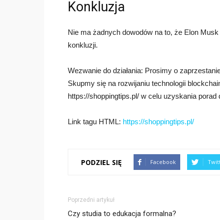
Konkluzja
Nie ma żadnych dowodów na to, że Elon Musk j
konkluzji.
Wezwanie do działania: Prosimy o zaprzestani
Skupmy się na rozwijaniu technologii blockcha
https://shoppingtips.pl/ w celu uzyskania pora
Link tagu HTML:
https://shoppingtips.pl/
PODZIEL SIĘ
Facebook
Twit
Poprzedni artykuł
Czy studia to edukacja formalna?