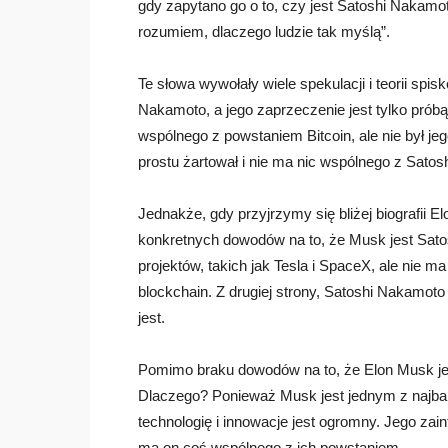
gdy zapytano go o to, czy jest Satoshi Nakamo
rozumiem, dlaczego ludzie tak myślą”.
Te słowa wywołały wiele spekulacji i teorii spi
Nakamoto, a jego zaprzeczenie jest tylko próbą
wspólnego z powstaniem Bitcoin, ale nie był j
prostu żartował i nie ma nic wspólnego z Sato
Jednakże, gdy przyjrzymy się bliżej biografii E
konkretnych dowodów na to, że Musk jest Sat
projektów, takich jak Tesla i SpaceX, ale nie 
blockchain. Z drugiej strony, Satoshi Nakamot
jest.
Pomimo braku dowodów na to, że Elon Musk jes
Dlaczego? Ponieważ Musk jest jednym z najbar
technologię i innowacje jest ogromny. Jego zai
ma on coś wspólnego z ich powstaniem.