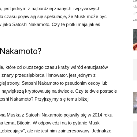
za
kl
, jest jednym z najbardziej znanych i wpływowych
Um
do czasu pojawiają się spekulacje, że Musk może być
ze
 jako Satoshi Nakamoto. Czy te plotki mają jakieś
i Nakamoto?
e, które od dłuższego czasu krąży wśród entuzjastów
, znany przedsiębiorca i innowator, jest jednym z
ugiej strony, Satoshi Nakamoto to pseudonim osoby lub
i największą kryptowalutę na świecie. Czy te dwie postacie
oshi Nakamoto? Przyjrzyjmy się temu bliżej.
na Muska z Satoshi Nakamoto pojawiły się w 2014 roku,
na temat Bitcoin. W odpowiedzi na to pytanie Musk
 „obiecujący”, ale nie jest nim zainteresowany. Jednakże,