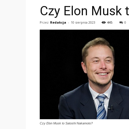
Czy Elon Musk 
Przez
Redakcja
-
10 sierpnia 2023
445
0
Czy Elon Musk to Satoshi Nakamoto?