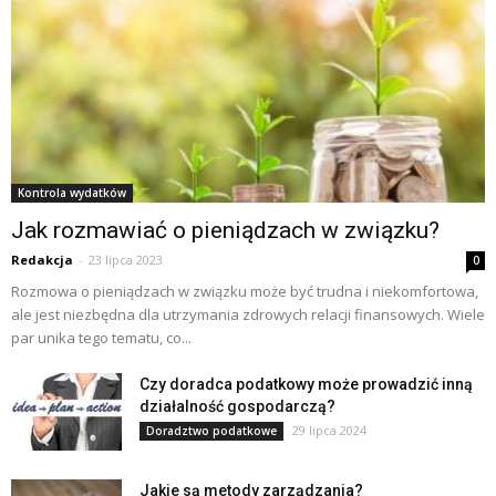
Kontrola wydatków
Jak rozmawiać o pieniądzach w związku?
Redakcja
-
23 lipca 2023
0
Rozmowa o pieniądzach w związku może być trudna i niekomfortowa,
ale jest niezbędna dla utrzymania zdrowych relacji finansowych. Wiele
par unika tego tematu, co...
Czy doradca podatkowy może prowadzić inną
działalność gospodarczą?
29 lipca 2024
Doradztwo podatkowe
Jakie są metody zarządzania?