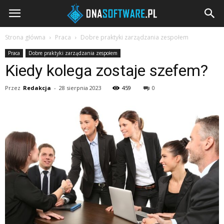
DNAsoftware.pl
Strona główna
Praca
Dobre praktyki zarządzania zespołem
Praca
Dobre praktyki zarządzania zespołem
Kiedy kolega zostaje szefem?
Przez
Redakcja
-
28 sierpnia 2023
459
0