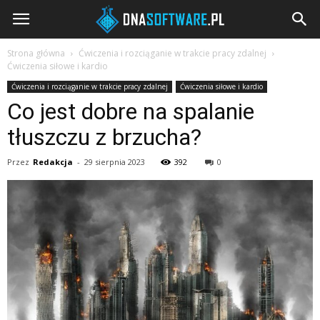
DNAsoftware.pl
Strona główna
Ćwiczenia i rozciąganie w trakcie pracy zdalnej
Ćwiczenia siłowe i kardio
Ćwiczenia i rozciąganie w trakcie pracy zdalnej
Ćwiczenia siłowe i kardio
Co jest dobre na spalanie
tłuszczu z brzucha?
Przez
Redakcja
-
29 sierpnia 2023
392
0