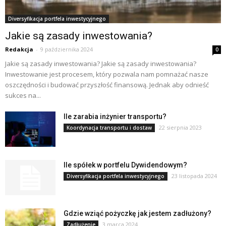
Diversyfikacja portfela inwestycyjnego
Jakie są zasady inwestowania?
Redakcja
-
9 października 2024
0
Jakie są zasady inwestowania? Jakie są zasady inwestowania?
Inwestowanie jest procesem, który pozwala nam pomnażać nasze
oszczędności i budować przyszłość finansową. Jednak aby odnieść
sukces na...
Ile zarabia inżynier transportu?
22 sierpnia 2023
Koordynacja transportu i dostaw
Ile spółek w portfelu Dywidendowym?
23 listopada 2024
Diversyfikacja portfela inwestycyjnego
Gdzie wziąć pożyczkę jak jestem zadłużony?
3 marca 2024
Zadłużenie