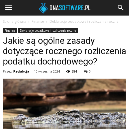
DNAsoftware.pl
Strona główna
Finanse
Deklaracje podatkowe i rozliczenia roczne
Finanse
Deklaracje podatkowe i rozliczenia roczne
Jakie są ogólne zasady
dotyczące rocznego rozliczenia
podatku dochodowego?
Przez
Redakcja
-
10 września 2024
284
0