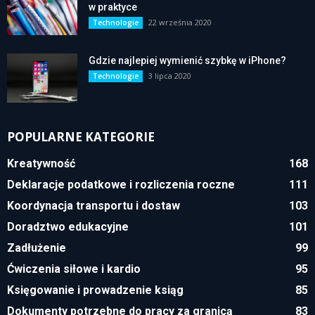
w praktyce
22 września 2020
Technologie
Gdzie najlepiej wymienić szybkę w iPhone?
3 lipca 2020
Technologie
POPULARNE KATEGORIE
Kreatywność
168
Deklaracje podatkowe i rozliczenia roczne
111
Koordynacja transportu i dostaw
103
Doradztwo edukacyjne
101
Zadłużenie
99
Ćwiczenia siłowe i kardio
95
Księgowanie i prowadzenie ksiąg
85
Dokumenty potrzebne do pracy za granicą
83