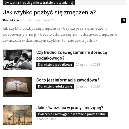
Ćwiczenia i rozciąganie w trakcie pracy zdalnej
Jak szybko pozbyć się zmęczenia?
Redakcja
-
18 października 2023
0
Jak szybko pozbyć się zmęczenia? Czy czujesz się zmęczony i
pozbawiony energii? Często zdarza się nam odczuwać zmęczenie,
zwłaszcza w dzisiejszym szybkim tempie życia. Jednak...
Czy trudno zdać egzamin na doradcę
podatkowego?
20 grudnia 2024
Doradztwo podatkowe
Co to jest informacja zawodowa?
23 grudnia 2023
Doradztwo edukacyjne
Jakie ćwiczenia w pracy siedzącej?
Ćwiczenia i rozciąganie w trakcie pracy zdalnej
7 marca 2024