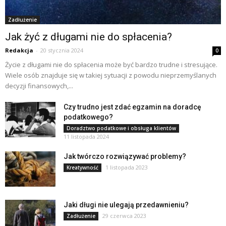
Zadłużenie
Jak żyć z długami nie do spłacenia?
Redakcja
-
20 stycznia 2024
0
Życie z długami nie do spłacenia może być bardzo trudne i stresujące.
Wiele osób znajduje się w takiej sytuacji z powodu nieprzemyślanych
decyzji finansowych,...
Czy trudno jest zdać egzamin na doradcę
podatkowego?
Doradztwo podatkowe i obsługa klientów
11 listopada 2024
Jak twórczo rozwiązywać problemy?
1 listopada 2023
Kreatywność
Jaki długi nie ulegają przedawnieniu?
29 czerwca 2023
Zadłużenie