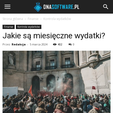
DNAsoftware.pl
Strona główna
Finanse
Kontrola wydatków
Finanse
Kontrola wydatków
Jakie są miesięczne wydatki?
Przez
Redakcja
-
5 marca 2024
402
0