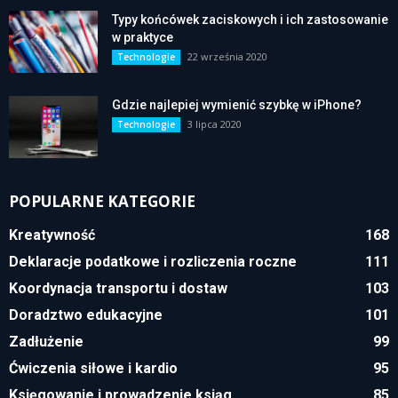
Typy końcówek zaciskowych i ich zastosowanie
w praktyce
22 września 2020
Technologie
Gdzie najlepiej wymienić szybkę w iPhone?
3 lipca 2020
Technologie
POPULARNE KATEGORIE
Kreatywność
168
Deklaracje podatkowe i rozliczenia roczne
111
Koordynacja transportu i dostaw
103
Doradztwo edukacyjne
101
Zadłużenie
99
Ćwiczenia siłowe i kardio
95
Księgowanie i prowadzenie ksiąg
85