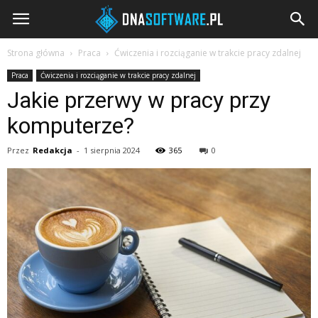
DNAsoftware.pl
Strona główna
Praca
Ćwiczenia i rozciąganie w trakcie pracy zdalnej
Praca
Ćwiczenia i rozciąganie w trakcie pracy zdalnej
Jakie przerwy w pracy przy
komputerze?
Przez
Redakcja
-
1 sierpnia 2024
365
0