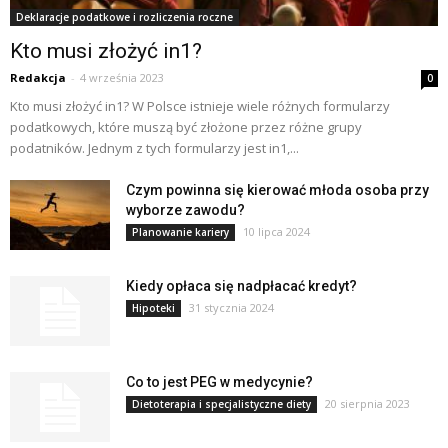
Deklaracje podatkowe i rozliczenia roczne
Kto musi złożyć in1?
Redakcja
-
4 września 2023
0
Kto musi złożyć in1? W Polsce istnieje wiele różnych formularzy
podatkowych, które muszą być złożone przez różne grupy
podatników. Jednym z tych formularzy jest in1,...
Czym powinna się kierować młoda osoba przy
wyborze zawodu?
10 lipca 2024
Planowanie kariery
Kiedy opłaca się nadpłacać kredyt?
31 stycznia 2024
Hipoteki
Co to jest PEG w medycynie?
20 sierpnia 2023
Dietoterapia i specjalistyczne diety