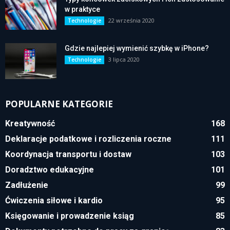
w praktyce
22 września 2020
Technologie
Gdzie najlepiej wymienić szybkę w iPhone?
3 lipca 2020
Technologie
POPULARNE KATEGORIE
Kreatywność
168
Deklaracje podatkowe i rozliczenia roczne
111
Koordynacja transportu i dostaw
103
Doradztwo edukacyjne
101
Zadłużenie
99
Ćwiczenia siłowe i kardio
95
Księgowanie i prowadzenie ksiąg
85