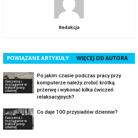
Redakcja
POWIĄZANE ARTYKUŁY
WIĘCEJ OD AUTORA
Po jakim czasie podczas pracy przy
Ćwiczenia i
komputerze należy zrobić krótką
rozciąganie w
trakcie pracy
przerwę i wykonać kilka ćwiczeń
zdalnej
relaksacyjnych?
Co daje 100 przysiadów dziennie?
Ćwiczenia i
rozciąganie w
trakcie pracy
zdalnej