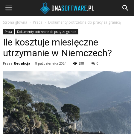
DNAsoftware.pl
Strona główna
Praca
Dokumenty potrzebne do pracy za granicą
Praca
Dokumenty potrzebne do pracy za granicą
Ile kosztuje miesięczne
utrzymanie w Niemczech?
Przez
Redakcja
-
8 października 2024
298
0