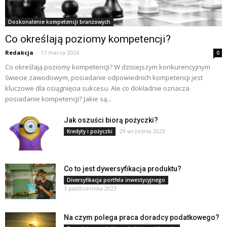
Doskonalenie kompetencji branżowych
Co określają poziomy kompetencji?
Redakcja
-
17 marca 2024
0
Co określają poziomy kompetencji? W dzisiejszym konkurencyjnym
świecie zawodowym, posiadanie odpowiednich kompetencji jest
kluczowe dla osiągnięcia sukcesu. Ale co dokładnie oznacza
posiadanie kompetencji? Jakie są...
Jak oszuści biorą pożyczki?
29 września 2023
Kredyty i pożyczki
Co to jest dywersyfikacja produktu?
Diversyfikacja portfela inwestycyjnego
3 października 2023
Na czym polega praca doradcy podatkowego?