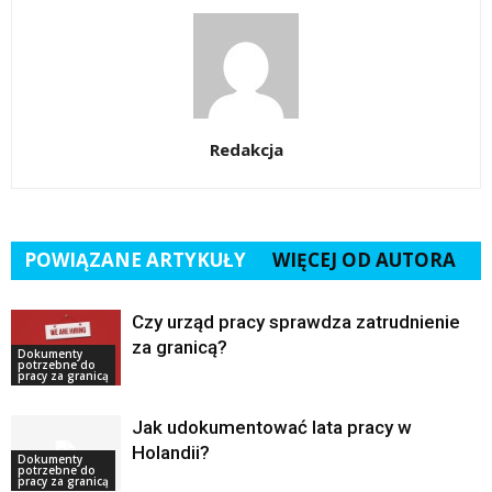
Redakcja
POWIĄZANE ARTYKUŁY
WIĘCEJ OD AUTORA
Czy urząd pracy sprawdza zatrudnienie
za granicą?
Dokumenty
potrzebne do
pracy za granicą
Jak udokumentować lata pracy w
Holandii?
Dokumenty
potrzebne do
pracy za granicą