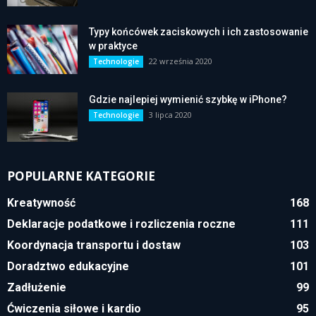
Typy końcówek zaciskowych i ich zastosowanie
w praktyce
22 września 2020
Technologie
Gdzie najlepiej wymienić szybkę w iPhone?
3 lipca 2020
Technologie
POPULARNE KATEGORIE
Kreatywność
168
Deklaracje podatkowe i rozliczenia roczne
111
Koordynacja transportu i dostaw
103
Doradztwo edukacyjne
101
Zadłużenie
99
Ćwiczenia siłowe i kardio
95