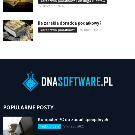
Doradztwo podatkowe i obsługa klientów
22 stycznia 2024
Ile zarabia doradca podatkowy?
30 lipca 2023
Doradztwo podatkowe
POPULARNE POSTY
Komputer PC do zadań specjalnych
8 lutego 2020
Technologie