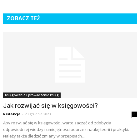
ZOBACZ TEŻ
Księgowanie i prowadzenie ksiąg
Jak rozwijać się w księgowości?
Redakcja
-
23 grudnia 2023
0
Aby rozwijać się w księgowości, warto zacząć od zdobycia
odpowiedniej wiedzy i umiejętności poprzez naukę teorii i praktyki.
Należy także śledzić zmiany w przepisach...