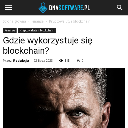
DNAsoftware.pl
Strona główna
Finanse
Kryptowaluty i blockchain
Finanse
Kryptowaluty i blockchain
Gdzie wykorzystuje się
blockchain?
Przez
Redakcja
-
22 lipca 2023
513
0