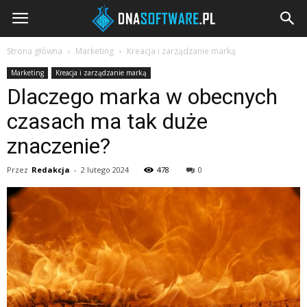
DNAsoftware.pl
Strona główna
Marketing
Kreacja i zarządzanie marką
Marketing
Kreacja i zarządzanie marką
Dlaczego marka w obecnych
czasach ma tak duże
znaczenie?
Przez
Redakcja
-
2 lutego 2024
478
0