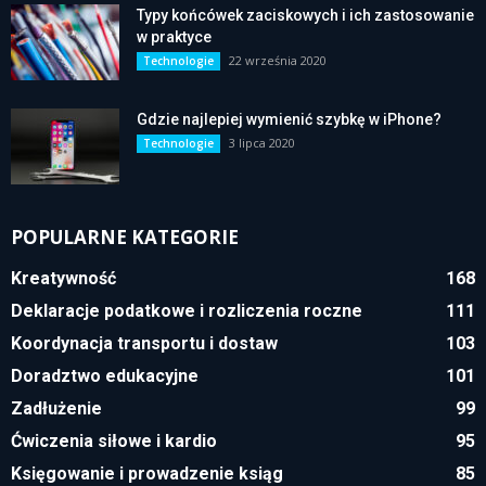
Typy końcówek zaciskowych i ich zastosowanie
w praktyce
22 września 2020
Technologie
Gdzie najlepiej wymienić szybkę w iPhone?
3 lipca 2020
Technologie
POPULARNE KATEGORIE
Kreatywność
168
Deklaracje podatkowe i rozliczenia roczne
111
Koordynacja transportu i dostaw
103
Doradztwo edukacyjne
101
Zadłużenie
99
Ćwiczenia siłowe i kardio
95
Księgowanie i prowadzenie ksiąg
85