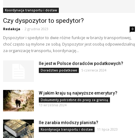
Koordynacja transportu i dostaw
Czy dyspozytor to spedytor?
Redakcja
-
2 grudnia 2023
0
Dyspozytor i spedytor to dwie różne funkcje w branży transportowej,
choć często są mylone ze sobą. Dyspozytor jest osobą odpowiedzialną
za organizację transportu, koordynację...
Ile jest w Polsce doradców podatkowych?
5 czerwca 2024
Doradztwo podatkowe
W jakim kraju są najwyższe emerytury?
Dokumenty potrzebne do pracy za granicą
13 września 2024
Ile zarabia młodszy planista?
11 lipca 2023
Koordynacja transportu i dostaw