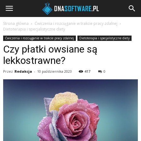
DNAsoftware.pl
Strona główna
Ćwiczenia i rozciąganie w trakcie pracy zdalnej
Dietoterapia i specjalistyczne diety
Ćwiczenia i rozciąganie w trakcie pracy zdalnej
Dietoterapia i specjalistyczne diety
Czy płatki owsiane są
lekkostrawne?
Przez
Redakcja
-
10 października 2023
417
0