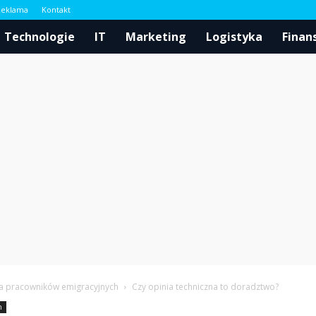
Reklama
Kontakt
l
Technologie
IT
Marketing
Logistyka
Finan
a pracowników emigracyjnych
Czy opinia techniczna to doradztwo?
h