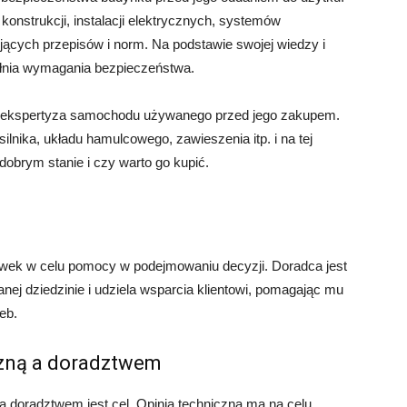
onstrukcji, instalacji elektrycznych, systemów
ących przepisów i norm. Na podstawie swojej wiedzy i
ełnia wymagania bezpieczeństwa.
ć ekspertyza samochodu używanego przed jego zakupem.
ilnika, układu hamulcowego, zawieszenia itp. i na tej
dobrym stanie i czy warto go kupić.
ówek w celu pomocy w podejmowaniu decyzji. Doradca jest
nej dziedzinie i udziela wsparcia klientowi, pomagając mu
eb.
czną a doradztwem
 doradztwem jest cel. Opinia techniczna ma na celu