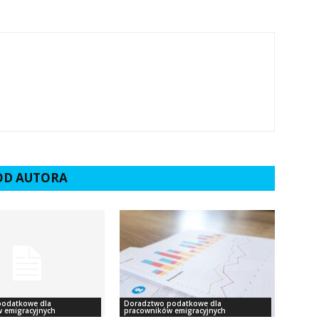
 OD AUTORA
podatkowe dla
Doradztwo podatkowe dla
 emigracyjnych
pracowników emigracyjnych