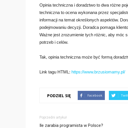
Opinia techniczna i doradztwo to dwa różne po
techniczna to ocena wykonana przez specjalist
informacji na temat określonych aspektów. Dor
podejmowaniu decyzji. Doradca pomaga klientow
Ważne jest zrozumienie tych różnic, aby móc 
potrzeb i celów.
Tak, opinia techniczna może być formą doradz
Link tagu HTML:
https://www.brzusiomamy.pl/
PODZIEL SIĘ
Facebook
Twit
Poprzedni artykuł
Ile zarabia programista w Polsce?