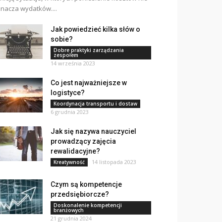
nacza wydatków....
Jak powiedzieć kilka słów o
sobie?
Dobre praktyki zarządzania
zespołem
14 września 2023
Co jest najważniejsze w
logistyce?
Koordynacja transportu i dostaw
6 grudnia 2023
Jak się nazywa nauczyciel
prowadzący zajęcia
rewalidacyjne?
14 listopada 2023
Kreatywność
Czym są kompetencje
przedsiębiorcze?
Doskonalenie kompetencji
branżowych
21 grudnia 2024