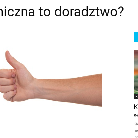
niczna to doradztwo?
K
K
Re
Ki
mo
is