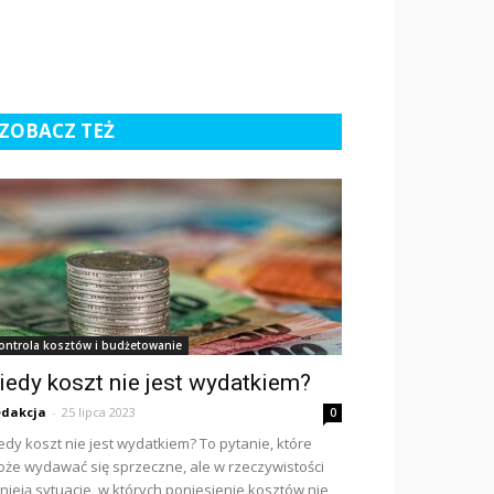
ZOBACZ TEŻ
ontrola kosztów i budżetowanie
iedy koszt nie jest wydatkiem?
dakcja
-
25 lipca 2023
0
edy koszt nie jest wydatkiem? To pytanie, które
że wydawać się sprzeczne, ale w rzeczywistości
tnieją sytuacje, w których poniesienie kosztów nie