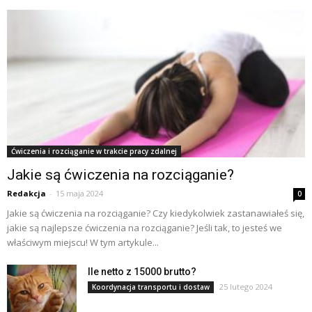
Ćwiczenia i rozciąganie w trakcie pracy zdalnej
Jakie są ćwiczenia na rozciąganie?
Redakcja
-
15 maja 2024
0
Jakie są ćwiczenia na rozciąganie? Czy kiedykolwiek zastanawiałeś się,
jakie są najlepsze ćwiczenia na rozciąganie? Jeśli tak, to jesteś we
właściwym miejscu! W tym artykule...
Ile netto z 15000 brutto?
25 lutego 2024
Koordynacja transportu i dostaw