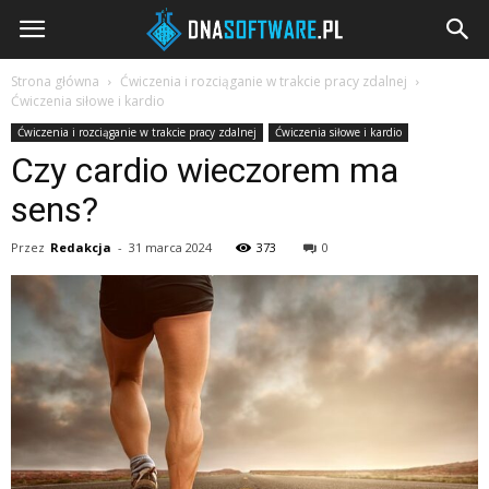
DNAsoftware.pl
Strona główna
Ćwiczenia i rozciąganie w trakcie pracy zdalnej
Ćwiczenia siłowe i kardio
Ćwiczenia i rozciąganie w trakcie pracy zdalnej
Ćwiczenia siłowe i kardio
Czy cardio wieczorem ma
sens?
Przez
Redakcja
-
31 marca 2024
373
0