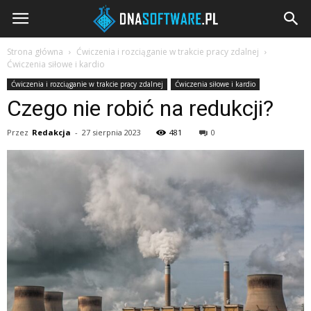
DNAsoftware.pl
Strona główna
Ćwiczenia i rozciąganie w trakcie pracy zdalnej
Ćwiczenia siłowe i kardio
Ćwiczenia i rozciąganie w trakcie pracy zdalnej
Ćwiczenia siłowe i kardio
Czego nie robić na redukcji?
Przez
Redakcja
-
27 sierpnia 2023
481
0