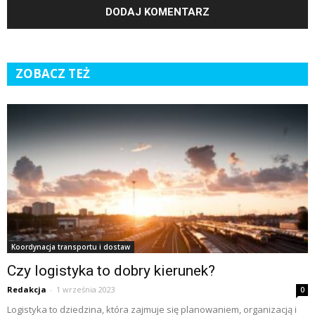
ZOBACZ TEŻ
Koordynacja transportu i dostaw
Czy logistyka to dobry kierunek?
Redakcja
-
1 września 2023
0
Logistyka to dziedzina, która zajmuje się planowaniem, organizacją i