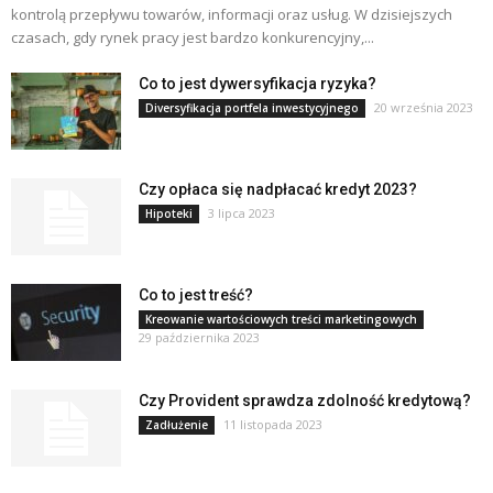
kontrolą przepływu towarów, informacji oraz usług. W dzisiejszych
czasach, gdy rynek pracy jest bardzo konkurencyjny,...
Co to jest dywersyfikacja ryzyka?
20 września 2023
Diversyfikacja portfela inwestycyjnego
Czy opłaca się nadpłacać kredyt 2023?
3 lipca 2023
Hipoteki
Co to jest treść?
Kreowanie wartościowych treści marketingowych
29 października 2023
Czy Provident sprawdza zdolność kredytową?
11 listopada 2023
Zadłużenie