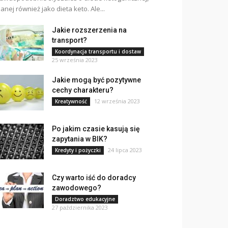
anej również jako dieta keto. Ale...
Jakie rozszerzenia na
transport?
Koordynacja transportu i dostaw
25 września 2023
Jakie mogą być pozytywne
cechy charakteru?
12 września 2023
Kreatywność
Po jakim czasie kasują się
zapytania w BIK?
24 lipca 2023
Kredyty i pożyczki
Czy warto iść do doradcy
zawodowego?
Doradztwo edukacyjne
27 października 2023