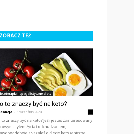
ZOBACZ TEŻ
ietoterapia i specjalistyczne diety
o to znaczy być na keto?
dakcja
-
8 września 2024
0
 to znaczy być na keto? Jeśli jesteś zainteresowany
rowym stylem życia i odchudzaniem,
awdopodobnie słyszałeś o diecie ketogenicznej,