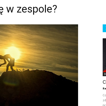
ę w zespole?
D
C
Re
Co
zd
pr