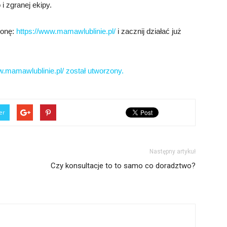
i zgranej ekipy.
tronę:
https://www.mamawlublinie.pl/
i zacznij działać już
w.mamawlublinie.pl/ został utworzony.
er
Następny artykuł
Czy konsultacje to to samo co doradztwo?