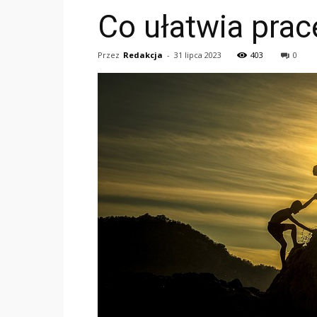
Co ułatwia prac
Przez
Redakcja
-
31 lipca 2023
403
0