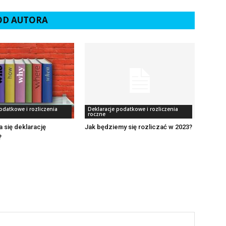
 OD AUTORA
odatkowe i rozliczenia
Deklaracje podatkowe i rozliczenia
roczne
a się deklarację
Jak będziemy się rozliczać w 2023?
?