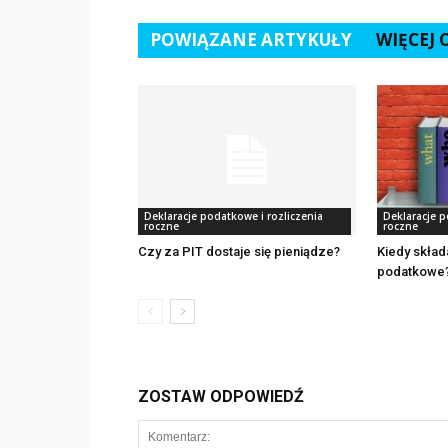
POWIĄZANE ARTYKUŁY
WIĘCEJ
Deklaracje podatkowe i rozliczenia
Deklaracje p
roczne
roczne
Czy za PIT dostaje się pieniądze?
Kiedy skład
podatkowe
ZOSTAW ODPOWIEDŹ