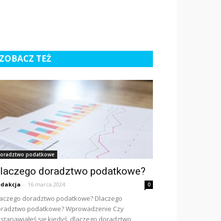
ZOBACZ TEŻ
oradztwo podatkowe
laczego doradztwo podatkowe?
dakcja
-
16 marca 2024
0
aczego doradztwo podatkowe? Dlaczego
oradztwo podatkowe? Wprowadzenie Czy
stanawiałeś się kiedyś, dlaczego doradztwo