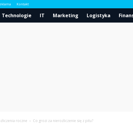
eklama
Kontakt
l
Technologie
IT
Marketing
Logistyka
Finan
zliczenia roczne
Co grozi za nierozliczenie się z pitu?