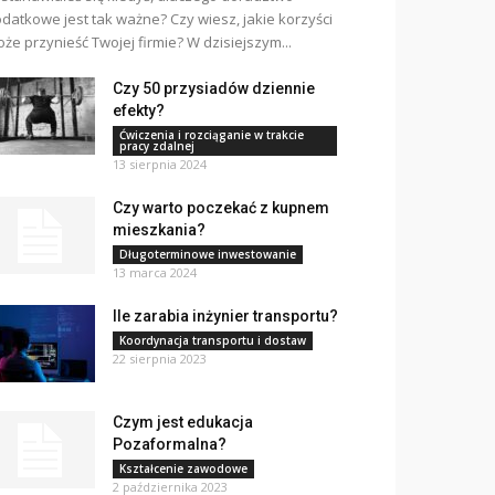
datkowe jest tak ważne? Czy wiesz, jakie korzyści
że przynieść Twojej firmie? W dzisiejszym...
Czy 50 przysiadów dziennie
efekty?
Ćwiczenia i rozciąganie w trakcie
pracy zdalnej
13 sierpnia 2024
Czy warto poczekać z kupnem
mieszkania?
Długoterminowe inwestowanie
13 marca 2024
Ile zarabia inżynier transportu?
Koordynacja transportu i dostaw
22 sierpnia 2023
Czym jest edukacja
Pozaformalna?
Kształcenie zawodowe
2 października 2023