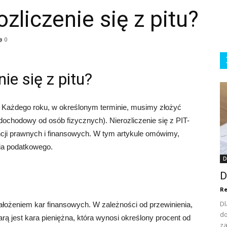
ozliczenie się z pitu?
0
nie się z pitu?
. Każdego roku, w określonym terminie, musimy złożyć
ochodowy od osób fizycznych). Nierozliczenie się z PIT-
i prawnych i finansowych. W tym artykule omówimy,
nia podatkowego.
D
D
Re
Dl
ałożeniem kar finansowych. W zależności od przewinienia,
d
ą jest kara pieniężna, która wynosi określony procent od
za