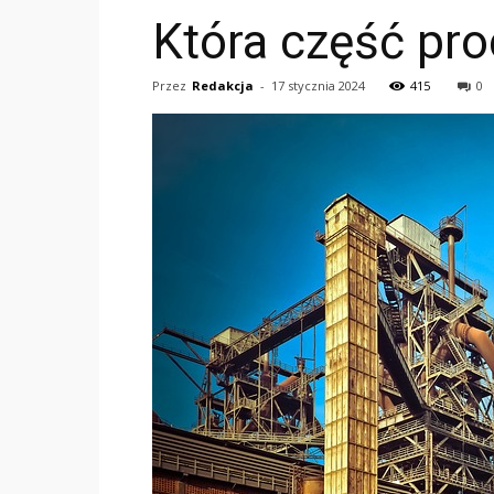
Która część pro
Przez
Redakcja
-
17 stycznia 2024
415
0