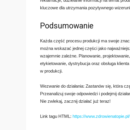
reklamacje, udzielanie informacji na temat p
kluczowe dla utrzymania pozytywnego wizerunk
Podsumowanie
Każda część procesu produkcji ma swoje znacze
można wskazać jednej części jako najważniejs
wzajemnie zależne. Planowanie, projektowanie, 
etykietowanie, dystrybucja oraz obsługa klient
w produkcji.
Wezwanie do działania: Zastanów się, która czę
Przeanalizuj swoje odpowiedzi i podejmij dział
Nie zwlekaj, zacznij działać już teraz!
Link tagu HTML:
https://www.zdrowienatopie.pl/