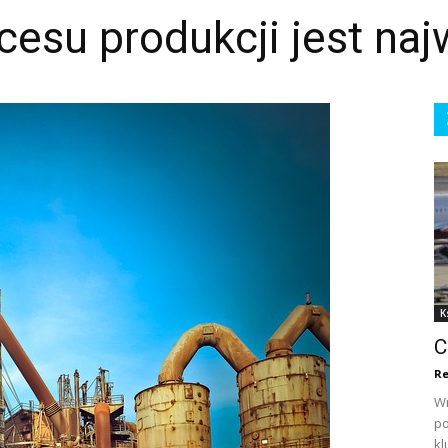
cesu produkcji jest naj
K
C
Re
Wn
po
kl