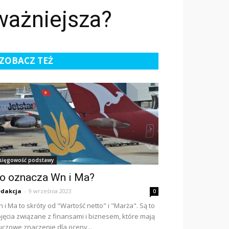
ważniejsza?
ZOBACZ TEŻ
sięgowość podstawy
o oznacza Wn i Ma?
dakcja
-
9 września 2023
0
 i Ma to skróty od "Wartość netto" i "Marża". Są to
jęcia związane z finansami i biznesem, które mają
uczowe znaczenie dla oceny...