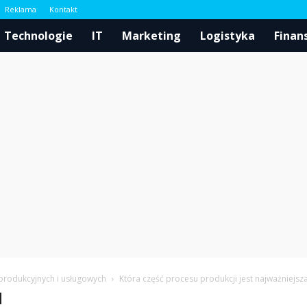
Reklama
Kontakt
l
Technologie
IT
Marketing
Logistyka
Finan
rodukcyjnych i usługowych
Która część procesu produkcji jest najważniejsz