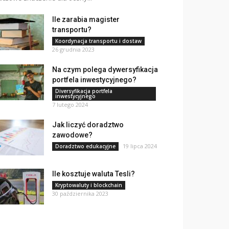
Ile zarabia magister
transportu?
Koordynacja transportu i dostaw
26 grudnia 2023
Na czym polega dywersyfikacja
portfela inwestycyjnego?
Diversyfikacja portfela
inwestycyjnego
7 lutego 2024
Jak liczyć doradztwo
zawodowe?
19 lipca 2024
Doradztwo edukacyjne
Ile kosztuje waluta Tesli?
Kryptowaluty i blockchain
30 października 2023