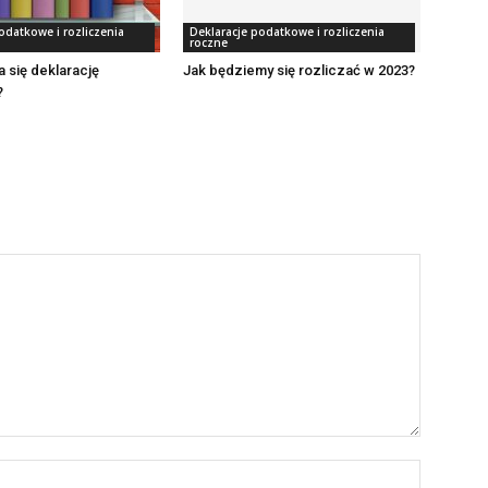
odatkowe i rozliczenia
Deklaracje podatkowe i rozliczenia
roczne
a się deklarację
Jak będziemy się rozliczać w 2023?
?