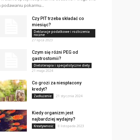
 podawaniu pokarmu...
Czy PIT trzeba składać co
miesiąc?
Deklaracje podatkowe i rozliczenia
roczne
27 lipca 2023
Czym się różni PEG od
gastrostomii?
Dietoterapia i specjalistyczne diety
21 maja 2024
Co grozi za niespłacony
kredyt?
21 stycznia 2024
Zadłużenie
Kiedy organizm jest
najbardziej wydajny?
8 listopada 2023
Kreatywność