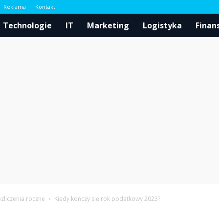
Reklama
Kontakt
l
Technologie
IT
Marketing
Logistyka
Finan
zliczenia roczne
Kiedy kończy się rok podatkowy 2023?