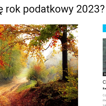
ię rok podatkowy 2023?
D
C
Re
Co
me
są