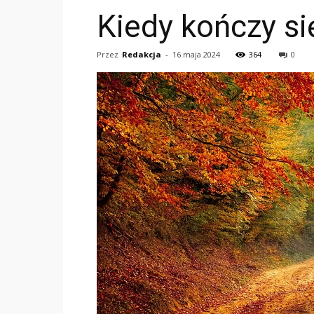
Kiedy kończy s
Przez
Redakcja
-
16 maja 2024
364
0