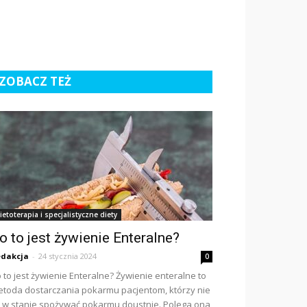
ZOBACZ TEŻ
ietoterapia i specjalistyczne diety
o to jest żywienie Enteralne?
dakcja
-
24 stycznia 2024
0
 to jest żywienie Enteralne? Żywienie enteralne to
toda dostarczania pokarmu pacjentom, którzy nie
 w stanie spożywać pokarmu doustnie. Polega ona