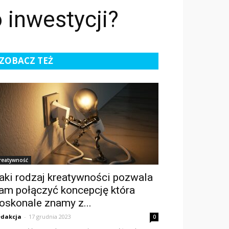
 inwestycji?
ZOBACZ TEŻ
reatywność
aki rodzaj kreatywności pozwala
am połączyć koncepcję która
oskonale znamy z...
dakcja
-
17 grudnia 2023
0