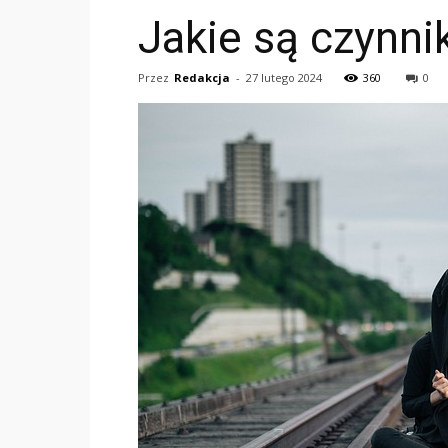
Jakie są czynni
Przez
Redakcja
-
27 lutego 2024
360
0