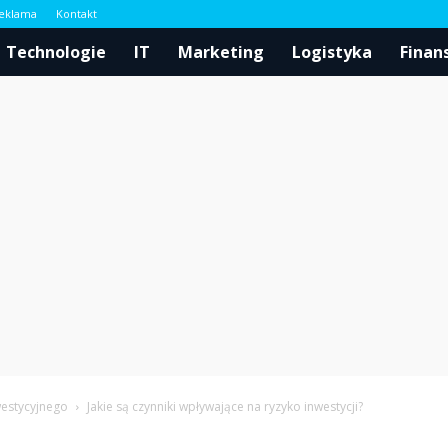
eklama
Kontakt
l
Technologie
IT
Marketing
Logistyka
Finan
westycyjnego
Jakie są czynniki wpływające na ryzyko inwestycji?