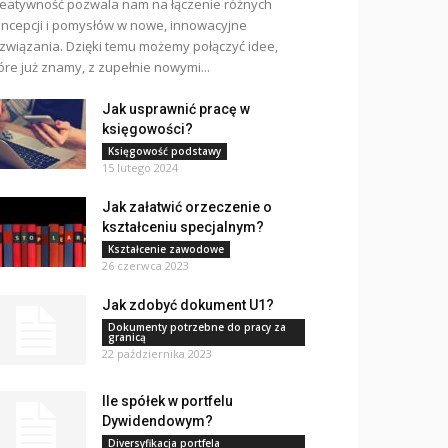
eatywność pozwala nam na łączenie różnych
ncepcji i pomysłów w nowe, innowacyjne
związania. Dzięki temu możemy połączyć idee,
óre już znamy, z zupełnie nowymi...
Jak usprawnić pracę w
księgowości?
Księgowość podstawy
15 lutego 2024
Jak załatwić orzeczenie o
kształceniu specjalnym?
Kształcenie zawodowe
26 czerwca 2023
Jak zdobyć dokument U1?
Dokumenty potrzebne do pracy za
granicą
22 października 2023
Ile spółek w portfelu
Dywidendowym?
Diversyfikacja portfela