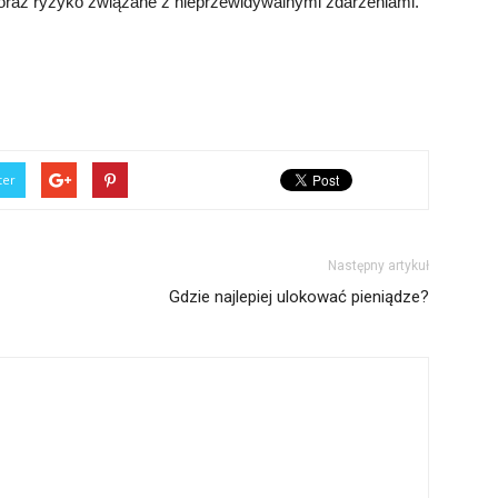
oraz ryzyko związane z nieprzewidywalnymi zdarzeniami.
ter
Następny artykuł
Gdzie najlepiej ulokować pieniądze?