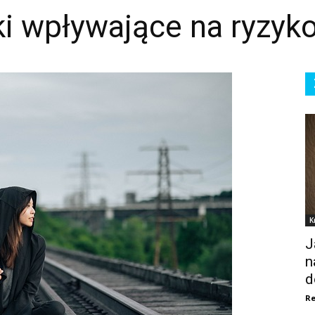
ki wpływające na ryzyko
K
J
n
d
Re