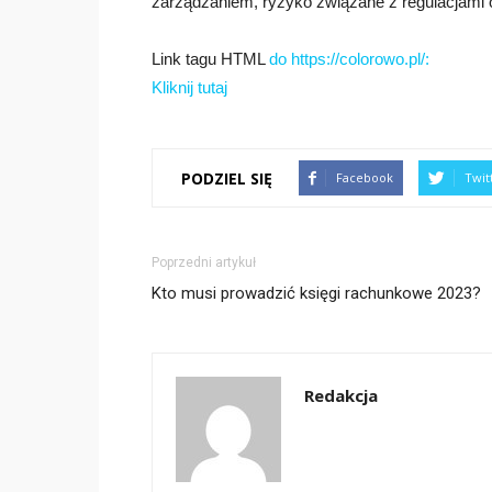
zarządzaniem, ryzyko związane z regulacjami 
Link tagu HTML
do https://colorowo.pl/:
Kliknij tutaj
PODZIEL SIĘ
Facebook
Twit
Poprzedni artykuł
Kto musi prowadzić księgi rachunkowe 2023?
Redakcja