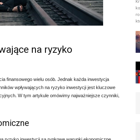
Kr
ko
ro
kt
ywające na ryzyko
ia finansowego wielu osób. Jednak każda inwestycja
nników wpływających na ryzyko inwestycji jest kluczowe
cyjnych. W tym artykule omówimy najważniejsze czynniki,
omiczne
 ryzyko inwestycji są rynkowe warunki ekonomiczne.