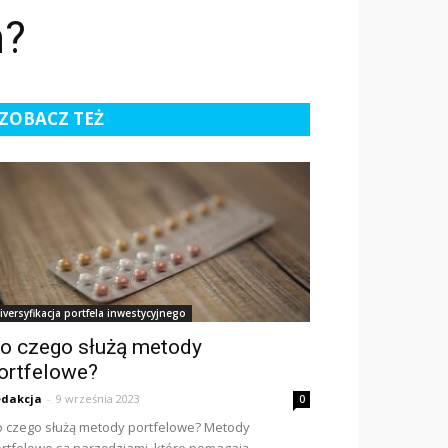
m?
ZOBACZ TEŻ
iversyfikacja portfela inwestycyjnego
o czego służą metody
ortfelowe?
dakcja
-
9 września 2023
0
 czego służą metody portfelowe? Metody