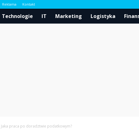
Reklama
Kontakt
l
Technologie
IT
Marketing
Logistyka
Finan
Jaka praca po doradztwie podatkowym?