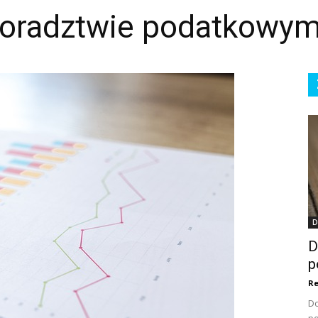
doradztwie podatkowy
D
D
p
Re
Do