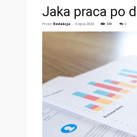
Jaka praca po 
Przez
Redakcja
-
6 lipca 2024
349
0