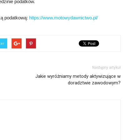
edzinie podatków.
yką podatkową:
https://www.motowydawnictwo.pl/
ter
Następny artykuł
Jakie wyróżniamy metody aktywizujące w
doradztwie zawodowym?