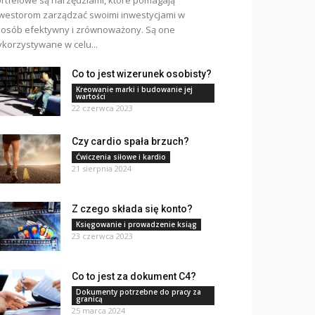
rtfelowe są narzędziami, które pomagają
westorom zarządzać swoimi inwestycjami w
osób efektywny i zrównoważony. Są one
korzystywane w celu...
Co to jest wizerunek osobisty?
Kreowanie marki i budowanie jej
wartości
22 czerwca 2023
Czy cardio spała brzuch?
Ćwiczenia siłowe i kardio
21 sierpnia 2024
Z czego składa się konto?
Księgowanie i prowadzenie ksiąg
23 czerwca 2023
Co to jest za dokument C4?
Dokumenty potrzebne do pracy za
granicą
25 marca 2024