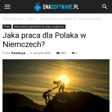
DNAsoftware.pl
Strona główna
Praca
Dokumenty potrzebne do pracy za granicą
Praca
Dokumenty potrzebne do pracy za granicą
Jaka praca dla Polaka w
Niemczech?
Przez
Redakcja
-
11 sierpnia 2023
557
0