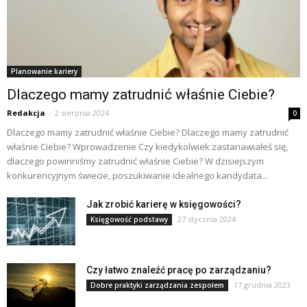
Planowanie kariery
Dlaczego mamy zatrudnić właśnie Ciebie?
Redakcja
-
2 sierpnia 2024
0
Dlaczego mamy zatrudnić właśnie Ciebie? Dlaczego mamy zatrudnić
właśnie Ciebie? Wprowadzenie Czy kiedykolwiek zastanawiałeś się,
dlaczego powinniśmy zatrudnić właśnie Ciebie? W dzisiejszym
konkurencyjnym świecie, poszukiwanie idealnego kandydata...
Jak zrobić karierę w księgowości?
27 stycznia 2024
Księgowość podstawy
Czy łatwo znaleźć pracę po zarządzaniu?
17 grudnia 2023
Dobre praktyki zarządzania zespołem