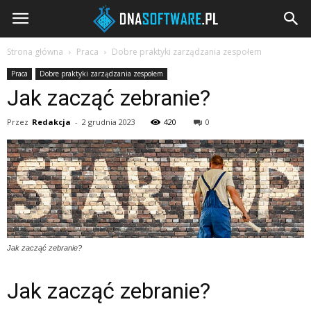
DNAsoftware.pl
Strona główna
Praca
Dobre praktyki zarządzania zespołem
Praca
Dobre praktyki zarządzania zespołem
Jak zacząć zebranie?
Przez
Redakcja
-
2 grudnia 2023
420
0
Jak zacząć zebranie?
Jak zacząć zebranie?