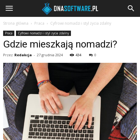
DNAsoftware.pl
Strona główna
Praca
Cyfrowi nomadzi i styl życia zdalny
Praca
Cyfrowi nomadzi i styl życia zdalny
Gdzie mieszkają nomadzi?
Przez
Redakcja
-
27 grudnia 2024
434
0