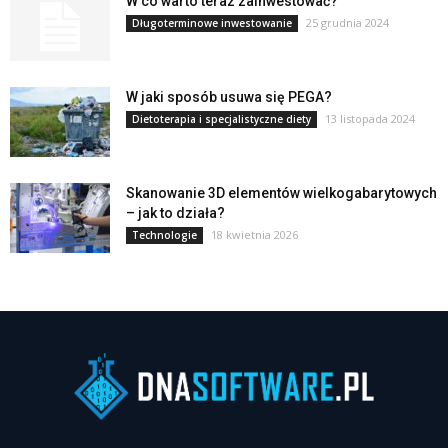
W co warto teraz zainwestować?
25 grudnia 2024
Długoterminowe inwestowanie
W jaki sposób usuwa się PEGA?
13 listopada 2024
Dietoterapia i specjalistyczne diety
Skanowanie 3D elementów wielkogabarytowych
– jak to działa?
18 kwietnia 2026
Technologie