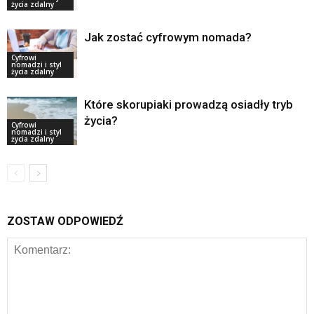
życia zdalny
Jak zostać cyfrowym nomada?
Cyfrowi
nomadzi i styl
życia zdalny
Które skorupiaki prowadzą osiadły tryb
życia?
Cyfrowi
nomadzi i styl
życia zdalny
ZOSTAW ODPOWIEDŹ