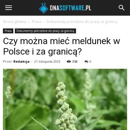
DNAsoftware.pl
Strona główna
Praca
Dokumenty potrzebne do pracy za granicą
Praca
Dokumenty potrzebne do pracy za granicą
Czy można mieć meldunek w
Polsce i za granicą?
Przez
Redakcja
-
21 listopada 2023
358
0