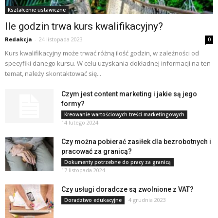
Kształcenie ustawiczne
Ile godzin trwa kurs kwalifikacyjny?
Redakcja
-
24 listopada 2023
0
Kurs kwalifikacyjny może trwać różną ilość godzin, w zależności od
specyfiki danego kursu. W celu uzyskania dokładnej informacji na ten
temat, należy skontaktować się...
Czym jest content marketing i jakie są jego
formy?
Kreowanie wartościowych treści marketingowych
14 lutego 2024
Czy można pobierać zasiłek dla bezrobotnych i
pracować za granicą?
Dokumenty potrzebne do pracy za granicą
17 listopada 2024
Czy usługi doradcze są zwolnione z VAT?
4 grudnia 2023
Doradztwo edukacyjne