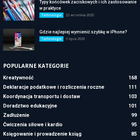
Typy końcówek zaciskowych i ich zastosowanie
w praktyce
22 września 2020
Technologie
Gdzie najlepiej wymienić szybkę w iPhone?
3 lipca 2020
Technologie
POPULARNE KATEGORIE
Kreatywność
168
Deklaracje podatkowe i rozliczenia roczne
111
Koordynacja transportu i dostaw
103
Doradztwo edukacyjne
101
Zadłużenie
99
Ćwiczenia siłowe i kardio
95
Księgowanie i prowadzenie ksiąg
85